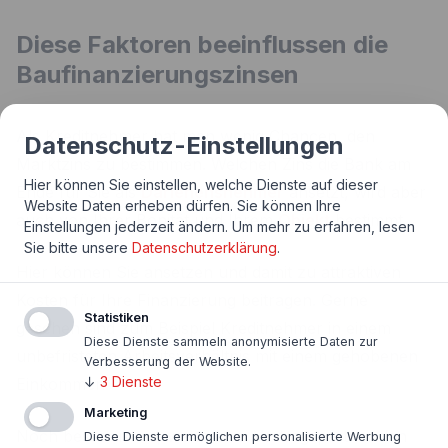
Diese Faktoren beeinflussen die
Baufinanzierungszinsen
Als Kreditnehmer hat man wenig Chancen, den
Datenschutz-Einstellungen
Marktzins zu bestimmen. Welchen Zins die Bank am
Hier können Sie einstellen, welche Dienste auf dieser
Ende für Sie als
Darlehensnehmer
ansetzt, wird aber
Website Daten erheben dürfen. Sie können Ihre
auch von Ihrer Bonität und Ihrem
Objekt
bestimmt.
Einstellungen jederzeit ändern.
Um mehr zu erfahren, lesen
Sie bitte unsere
Datenschutzerklärung
.
Hier können Sie ansetzen und damit zu attraktiven
Kosten für Ihre Finanzierung beitragen. Gerne
Statistiken
gesehen sind zum Beispiel Kreditnehmer in einem
Diese Dienste sammeln anonymisierte Daten zur
unbefristeten Arbeitsverhältnis mit einem gehobenen
Verbesserung der Website.
↓
3
Dienste
Einkommen.
Marketing
Noch besser ist es, wenn zwei Vertragspartner den
Diese Dienste ermöglichen personalisierte Werbung