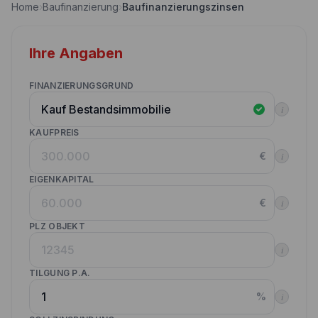
Home
›
Baufinanzierung
›
Baufinanzierungszinsen
Nebenkostenrechner
Wettbewerbe
Volltilgungsrechner
Ihre Angaben
Partner werden
Annuitätenrechner
Websitetools Baufinanzierung
FINANZIERUNGSGRUND
i
Unsere Produktpartner
KAUFPREIS
Kunden werben Kunden
€
i
Kontakt
EIGENKAPITAL
€
i
PLZ OBJEKT
i
TILGUNG P.A.
%
i