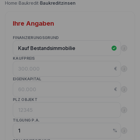
Home
›
Baukredit
›
Baukreditzinsen
Nebenkostenrechner
Wettbewerbe
Volltilgungsrechner
Ihre Angaben
Partner werden
Annuitätenrechner
Websitetools Baufinanzierung
FINANZIERUNGSGRUND
i
Unsere Produktpartner
KAUFPREIS
Kunden werben Kunden
€
i
Kontakt
EIGENKAPITAL
€
i
PLZ OBJEKT
i
TILGUNG P.A.
%
i