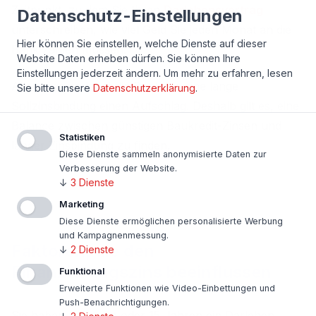
Zeitpunkt, zu dem Sie Ihren
Darlehensvertrag
Datenschutz-Einstellungen
unterschreiben, wie viel Geld Sie jeden Monat an die
Hier können Sie einstellen, welche Dienste auf dieser
Bank zahlen müssen.
Website Daten erheben dürfen. Sie können Ihre
Einstellungen jederzeit ändern.
Um mehr zu erfahren, lesen
Allerdings verlangt die Bank für eine lange
Sie bitte unsere
Datenschutzerklärung
.
Sollzinsbindung einen Aufschlag. Deshalb gilt es, eine
Balance zwischen günstigen Baukredit-Zinsen und
Statistiken
langer Zinsbindung zu finden.
Diese Dienste sammeln anonymisierte Daten zur
Verbesserung der Website.
↓
3
Dienste
Marketing
Diese Dienste ermöglichen personalisierte Werbung
und Kampagnenmessung.
Faktoren, die den
↓
2
Dienste
Finanzierungszins beeinflussen
Funktional
Erweiterte Funktionen wie Video-Einbettungen und
Push-Benachrichtigungen.
Sie haben vor zehn oder 15 Jahren ein Darlehen