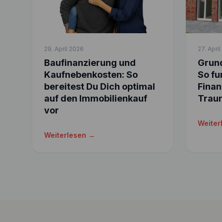
29. April 2026
27. Apri
Baufinanzierung und
Grund
Kaufnebenkosten: So
So fu
bereitest Du Dich optimal
Finan
auf den Immobilienkauf
Trau
vor
Weiter
Weiterlesen →