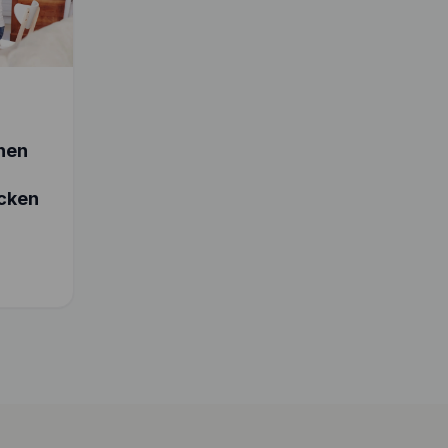
chen
cken