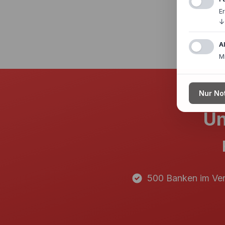
E
↓
A
M
Nur No
Un
500 Banken im Ver