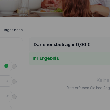
ellungszinsen
Darlehensbetrag =
0,00
€
Ihr Ergebnis
i
Keine
€
i
Bitte erfassen Sie Ihre An
€
i