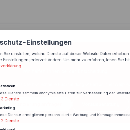
schutz-Einstellungen
n Sie einstellen, welche Dienste auf dieser Website Daten erheben 
chern Sie sich die besten Zins
e Einstellungen jederzeit ändern.
Um mehr zu erfahren, lesen Sie bi
tzerklärung
.
Wir helfen Ihnen bei der Entscheidung
ige Zinsen sichern
Schnelle Rückmeldung
Persönlicher Anspre
atistiken
iese Dienste sammeln anonymisierte Daten zur Verbesserung der Website
3
Dienste
Finanzierung anfragen
Vorausberatung
arketing
iese Dienste ermöglichen personalisierte Werbung und Kampagnenmessu
2
Dienste
unktional