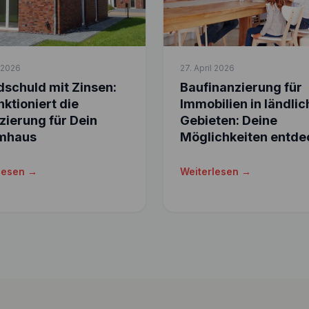
l 2026
27. April 2026
schuld mit Zinsen:
Baufinanzierung für
nktioniert die
Immobilien in ländli
zierung für Dein
Gebieten: Deine
mhaus
Möglichkeiten entde
lesen →
Weiterlesen →