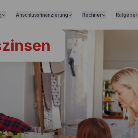
g
Anschlussfinanzierung
Rechner
Ratgeber
szinsen