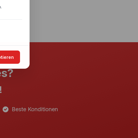
.
ptieren
es?
!
Beste Konditionen