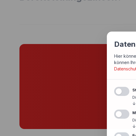
Daten
Hier könne
Si
können Ihr
Datenschu
Günst
St
D
↓
M
D
↓
F