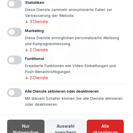
Weitere interessante
Artikel
Statistiken
Diese Dienste sammeln anonymisierte Daten zur
Verbesserung der Website.
↓
3
Dienste
Marketing
Diese Dienste ermöglichen personalisierte Werbung
und Kampagnenmessung.
↓
2
Dienste
Funktional
Erweiterte Funktionen wie Video-Einbettungen und
Push-Benachrichtigungen.
↓
2
Dienste
29. April 2026
Alle Dienste aktivieren oder deaktivieren
Baufinanzierung und Kaufnebenkosten:
Mit diesem Schalter können Sie alle Dienste aktivieren
So bereitest Du Dich optimal auf den
oder deaktivieren.
Immobilienkauf vor
Weiterlesen →
Nur
Auswahl
Alle
Notwendige
speichern
akzeptieren