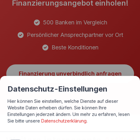
Finanzierungsangebot einholen!
500 Banken im Vergleich
Persönlicher Ansprechpartner vor Ort
Beste Konditionen
Finanzierung unverbindlich anfragen
Datenschutz-Einstellungen
In nur einer Minute!
Hier können Sie einstellen, welche Dienste auf dieser
Website Daten erheben dürfen. Sie können Ihre
Einstellungen jederzeit ändern.
Um mehr zu erfahren, lesen
Sie bitte unsere
Datenschutzerklärung
.