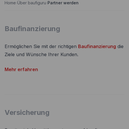
Home
›
Über baufiguru
›
Partner werden
Nebenkostenrechner
Wettbewerbe
Volltilgungsrechner
Partner werden
Baufinanzierung
Annuitätenrechner
Websitetools Baufinanzierung
Ermöglichen Sie mit der richtigen
Baufinanzierung
die
Unsere Produktpartner
Ziele und Wünsche Ihrer Kunden.
Kunden werben Kunden
Mehr erfahren
Kontakt
Versicherung