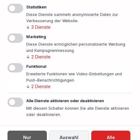
Statistiken
Finanzierungsangebot einholen!
Diese Dienste sammeln anonymisierte Daten zur
Verbesserung der Website.
↓
3
Dienste
500 Banken im Vergleich
Marketing
Persönlicher Ansprechpartner vor Ort
Diese Dienste ermöglichen personalisierte Werbung
und Kampagnenmessung.
Beste Konditionen
↓
2
Dienste
Funktional
Erweiterte Funktionen wie Video-Einbettungen und
Push-Benachrichtigungen.
Finanzierung unverbindlich anfragen
↓
2
Dienste
In nur einer Minute!
Alle Dienste aktivieren oder deaktivieren
Mit diesem Schalter können Sie alle Dienste aktivieren
oder deaktivieren.
Nur
Auswahl
Alle