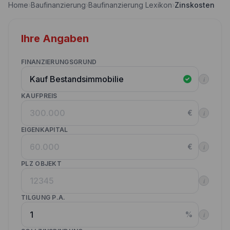
Home
›
Baufinanzierung
›
Baufinanzierung Lexikon
›
Zinskosten
Nebenkostenrechner
Wettbewerbe
Volltilgungsrechner
Ihre Angaben
Partner werden
Annuitätenrechner
Websitetools Baufinanzierung
FINANZIERUNGSGRUND
i
Unsere Produktpartner
KAUFPREIS
Kunden werben Kunden
€
i
Kontakt
EIGENKAPITAL
€
i
PLZ OBJEKT
i
TILGUNG P.A.
%
i