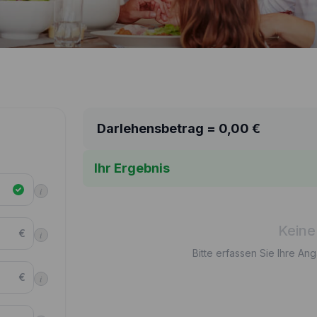
Darlehensbetrag =
0,00
€
Ihr Ergebnis
i
Keine
€
i
Bitte erfassen Sie Ihre An
€
i