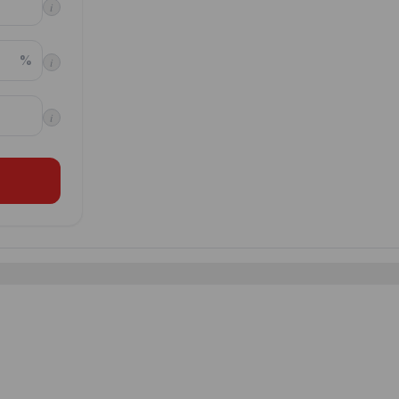
i
%
i
i