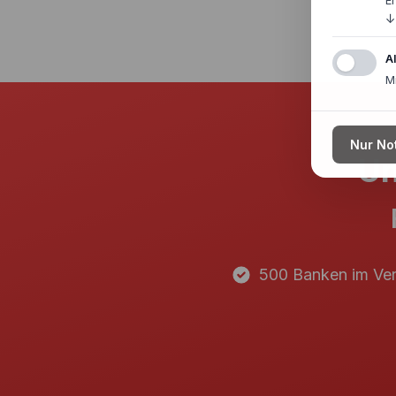
E
↓
A
M
Nur No
Un
500 Banken im Ver