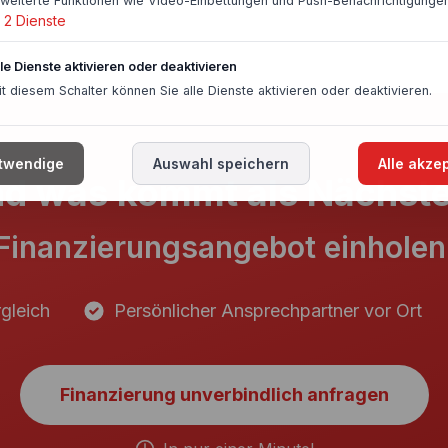
rweiterte Funktionen wie Video-Einbettungen und Push-Benachrichtigungen
2
Dienste
lle Dienste aktivieren oder deaktivieren
it diesem Schalter können Sie alle Dienste aktivieren oder deaktivieren.
twendige
Auswahl speichern
Alle akze
d was kommt als Nächst
Finanzierungsangebot einholen
gleich
Persönlicher Ansprechpartner vor Ort
Finanzierung unverbindlich anfragen