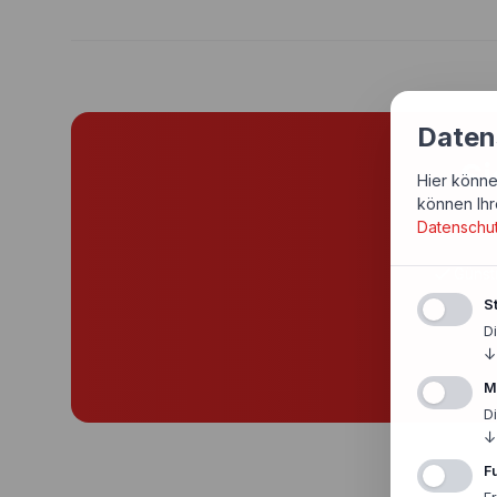
Daten
Si
Hier könne
können Ihr
Datenschu
Günst
St
D
↓
M
D
↓
F