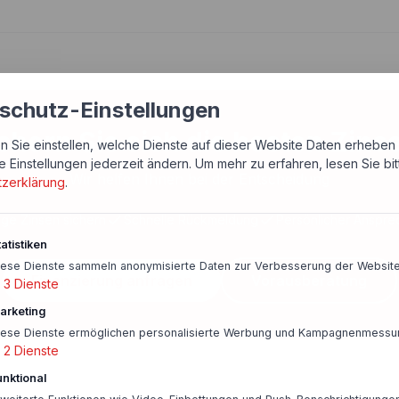
schutz-Einstellungen
chern Sie sich die besten Zins
n Sie einstellen, welche Dienste auf dieser Website Daten erheben 
e Einstellungen jederzeit ändern.
Um mehr zu erfahren, lesen Sie bi
Wir helfen Ihnen bei der Entscheidung
tzerklärung
.
ige Zinsen sichern
Schnelle Rückmeldung
Persönlicher Anspre
atistiken
iese Dienste sammeln anonymisierte Daten zur Verbesserung der Website
Finanzierung anfragen
Vorausberatung
3
Dienste
arketing
iese Dienste ermöglichen personalisierte Werbung und Kampagnenmessu
2
Dienste
unktional