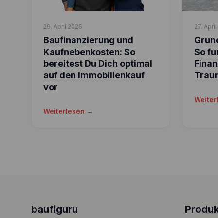
29. April 2026
27. Apri
Baufinanzierung und
Grund
Kaufnebenkosten: So
So fu
bereitest Du Dich optimal
Finan
auf den Immobilienkauf
Trau
vor
Weiter
Weiterlesen →
baufiguru
Produk