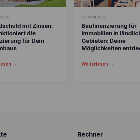
l 2026
27. April 2026
schuld mit Zinsen:
Baufinanzierung für
nktioniert die
Immobilien in ländli
zierung für Dein
Gebieten: Deine
mhaus
Möglichkeiten entde
lesen →
Weiterlesen →
te
Rechner