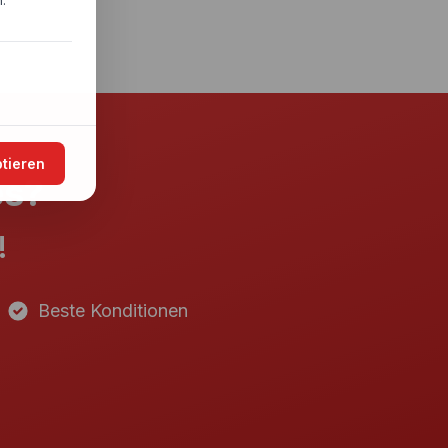
.
ptieren
es?
!
Beste Konditionen