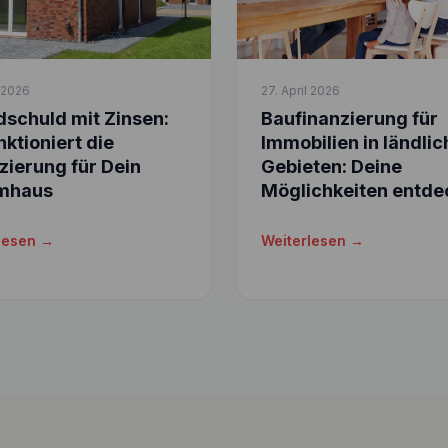
l 2026
27. April 2026
schuld mit Zinsen:
Baufinanzierung für
nktioniert die
Immobilien in ländli
zierung für Dein
Gebieten: Deine
mhaus
Möglichkeiten entde
lesen →
Weiterlesen →