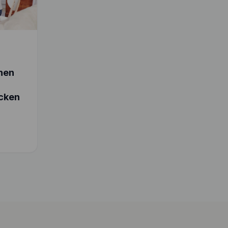
chen
cken