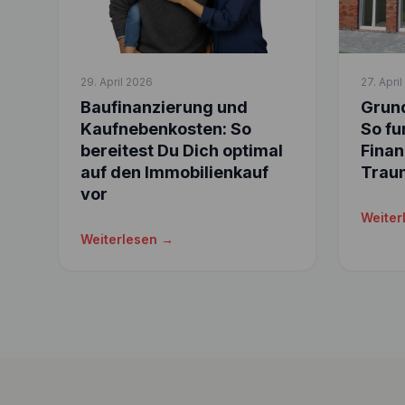
29. April 2026
27. Apri
Baufinanzierung und
Grund
Kaufnebenkosten: So
So fu
bereitest Du Dich optimal
Finan
auf den Immobilienkauf
Trau
vor
Weiter
Weiterlesen →