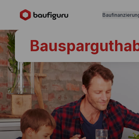
Baufinanzierun
Bauspargutha