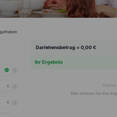
guthaben
Darlehensbetrag =
0,00
€
Ihr Ergebnis
i
Keine
€
i
Bitte erfassen Sie Ihre An
€
i