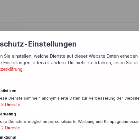
schutz-Einstellungen
n Sie einstellen, welche Dienste auf dieser Website Daten erheben 
chern Sie sich die besten Zins
e Einstellungen jederzeit ändern.
Um mehr zu erfahren, lesen Sie bi
tzerklärung
.
Wir helfen Ihnen bei der Entscheidung
ige Zinsen sichern
Schnelle Rückmeldung
Persönlicher Anspre
atistiken
iese Dienste sammeln anonymisierte Daten zur Verbesserung der Website
3
Dienste
Finanzierung anfragen
Vorausberatung
arketing
iese Dienste ermöglichen personalisierte Werbung und Kampagnenmessu
2
Dienste
unktional