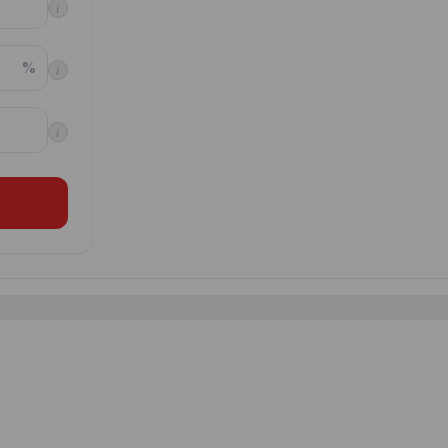
i
%
i
i