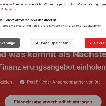
rweiterte Funktionen wie Video-Einbettungen und Push-Benachrichtigungen
2
Dienste
lle Dienste aktivieren oder deaktivieren
it diesem Schalter können Sie alle Dienste aktivieren oder deaktivieren.
twendige
Auswahl speichern
Alle akze
d was kommt als Nächst
Finanzierungsangebot einholen
gleich
Persönlicher Ansprechpartner vor Ort
Finanzierung unverbindlich anfragen