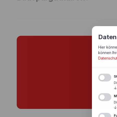
Daten
Hier könne
Si
können Ihr
Datenschu
Günst
St
D
↓
M
D
↓
F