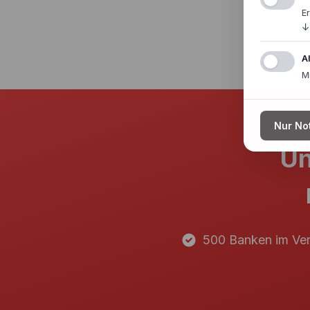
E
↓
A
M
Nur No
Un
500 Banken im Ver