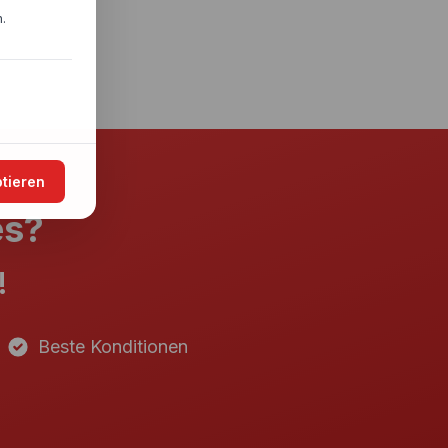
.
ptieren
es?
!
Beste Konditionen