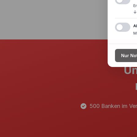
E
↓
A
M
Nur No
Un
500 Banken im Ver