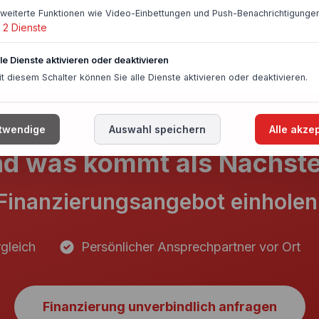
rweiterte Funktionen wie Video-Einbettungen und Push-Benachrichtigungen
2
Dienste
lle Dienste aktivieren oder deaktivieren
it diesem Schalter können Sie alle Dienste aktivieren oder deaktivieren.
twendige
Auswahl speichern
Alle akze
d was kommt als Nächst
Finanzierungsangebot einholen
gleich
Persönlicher Ansprechpartner vor Ort
Finanzierung unverbindlich anfragen