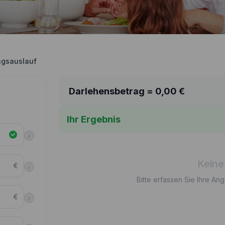
ngsauslauf
Darlehensbetrag =
0,00
€
Ihr Ergebnis
i
Keine
€
i
Bitte erfassen Sie Ihre An
€
i