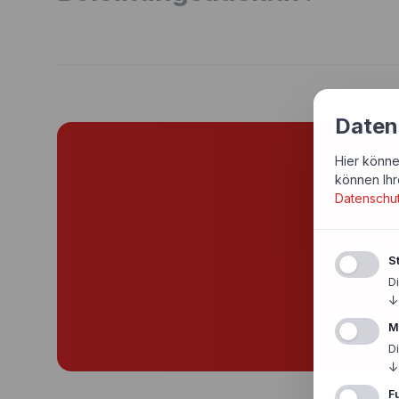
Daten
Hier könne
Si
können Ihr
Datenschu
Günst
St
D
↓
M
D
↓
F