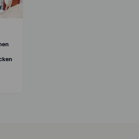
chen
cken