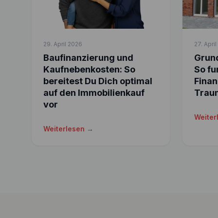
29. April 2026
27. Apri
Baufinanzierung und
Grund
Kaufnebenkosten: So
So fu
bereitest Du Dich optimal
Finan
auf den Immobilienkauf
Trau
vor
Weiter
Weiterlesen →