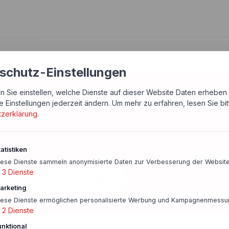
schutz-Einstellungen
n Sie einstellen, welche Dienste auf dieser Website Daten erheben 
chern Sie sich die besten Zins
e Einstellungen jederzeit ändern.
Um mehr zu erfahren, lesen Sie bi
tzerklärung
.
Wir helfen Ihnen bei der Entscheidung
ige Zinsen sichern
Schnelle Rückmeldung
Persönlicher Anspre
atistiken
iese Dienste sammeln anonymisierte Daten zur Verbesserung der Website
3
Dienste
Finanzierung anfragen
Vorausberatung
arketing
iese Dienste ermöglichen personalisierte Werbung und Kampagnenmessu
2
Dienste
unktional