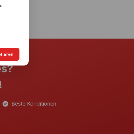
.
ptieren
es?
!
Beste Konditionen