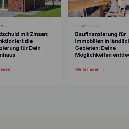
l 2026
27. April 2026
schuld mit Zinsen:
Baufinanzierung für
nktioniert die
Immobilien in ländli
zierung für Dein
Gebieten: Deine
mhaus
Möglichkeiten entde
lesen →
Weiterlesen →