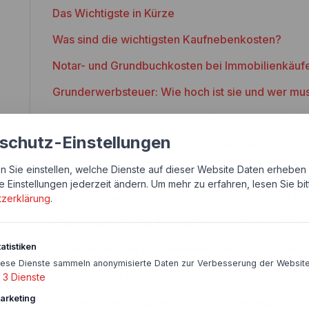
Das Wichtigste in Kürze
Was sind die wichtigsten Kaufnebenkosten?
Notar- und Grundbuchkosten bei Immobilienkäuf
Grunderwerbsteuer: Wie hoch ist sie und wer mus
Maklergebühren: Wann sind sie fällig und wie we
schutz-Einstellungen
Weitere Kosten – Was wird oft übersehen?
n Sie einstellen, welche Dienste auf dieser Website Daten erheben 
Kosten für Gutachter und eventuelle Renovierun
e Einstellungen jederzeit ändern.
Um mehr zu erfahren, lesen Sie bi
Versicherungen, die Immobilienbesitzer abschlie
tzerklärung
.
Wie können Sie die Kaufnebenkosten berechnen
atistiken
Finanzierung der Kaufnebenkosten: Worauf sollte
iese Dienste sammeln anonymisierte Daten zur Verbesserung der Website
Nebenkosten in verschiedenen Bundesländern – 
3
Dienste
arketing
Versteckte und laufende Nebenkosten nach dem