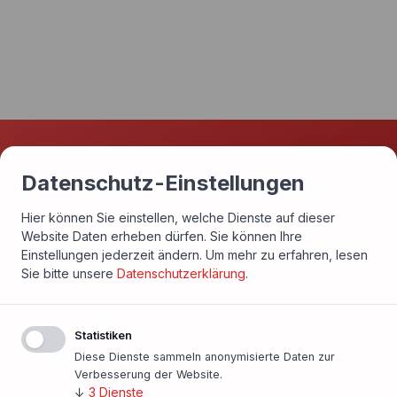
Datenschutz-Einstellungen
Und was kommt als
Nächstes?
Hier können Sie einstellen, welche Dienste auf dieser
Website Daten erheben dürfen. Sie können Ihre
Einstellungen jederzeit ändern.
Um mehr zu erfahren, lesen
Finanzierungsangebot einholen!
Sie bitte unsere
Datenschutzerklärung
.
500 Banken im Vergleich
Statistiken
Persönlicher Ansprechpartner vor Ort
Diese Dienste sammeln anonymisierte Daten zur
Verbesserung der Website.
Beste Konditionen
↓
3
Dienste