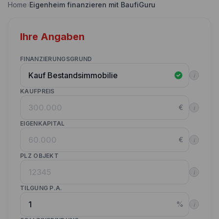
Home
›
Eigenheim finanzieren mit BaufiGuru
Nebenkostenrechner
Wettbewerbe
Volltilgungsrechner
Ihre Angaben
Partner werden
Annuitätenrechner
Websitetools Baufinanzierung
FINANZIERUNGSGRUND
i
Unsere Produktpartner
KAUFPREIS
Kunden werben Kunden
€
i
Kontakt
EIGENKAPITAL
€
i
PLZ OBJEKT
i
TILGUNG P.A.
%
i