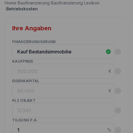
Home
›
Baufinanzierung
›
Baufinanzierung Lexikon
Nebenkostenrechner
›
Betriebskosten
Wettbewerbe
Volltilgungsrechner
Partner werden
Ihre Angaben
Annuitätenrechner
Websitetools Baufinanzierung
FINANZIERUNGSGRUND
Unsere Produktpartner
i
Kunden werben Kunden
KAUFPREIS
€
i
Kontakt
EIGENKAPITAL
€
i
PLZ OBJEKT
i
TILGUNG P.A.
%
i