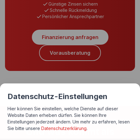
Günstige Zinsen sichern
Schnelle Rückmeldung
Persönlicher Ansprechpartner
Finanzierung anfragen
Vorausberatung
Datenschutz-Einstellungen
Hier können Sie einstellen, welche Dienste auf dieser
Website Daten erheben dürfen. Sie können Ihre
Einstellungen jederzeit ändern.
Um mehr zu erfahren, lesen
Sie bitte unsere
Datenschutzerklärung
.
Und was kommt als