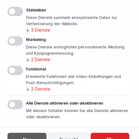
Nächstes?
Statistiken
Finanzierungsangebot einholen!
Diese Dienste sammeln anonymisierte Daten zur
Verbesserung der Website.
↓
3
Dienste
500 Banken im Vergleich
Marketing
Diese Dienste ermöglichen personalisierte Werbung
Persönlicher Ansprechpartner vor Ort
und Kampagnenmessung.
↓
2
Dienste
Beste Konditionen
Funktional
Erweiterte Funktionen wie Video-Einbettungen und
Push-Benachrichtigungen.
Finanzierung unverbindlich anfragen
↓
2
Dienste
Alle Dienste aktivieren oder deaktivieren
In nur einer Minute!
Mit diesem Schalter können Sie alle Dienste aktivieren
oder deaktivieren.