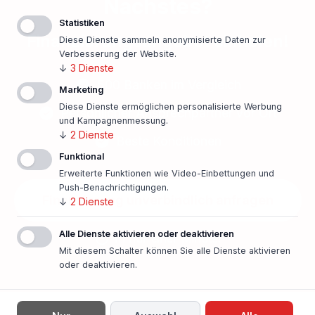
Nächstes?
Statistiken
Finanzierungsangebot einholen!
Diese Dienste sammeln anonymisierte Daten zur
Verbesserung der Website.
↓
3
Dienste
500 Banken im Vergleich
Marketing
Diese Dienste ermöglichen personalisierte Werbung
Persönlicher Ansprechpartner vor Ort
und Kampagnenmessung.
↓
2
Dienste
Beste Konditionen
Funktional
Erweiterte Funktionen wie Video-Einbettungen und
Push-Benachrichtigungen.
Finanzierung unverbindlich anfragen
↓
2
Dienste
Alle Dienste aktivieren oder deaktivieren
In nur einer Minute!
Mit diesem Schalter können Sie alle Dienste aktivieren
oder deaktivieren.