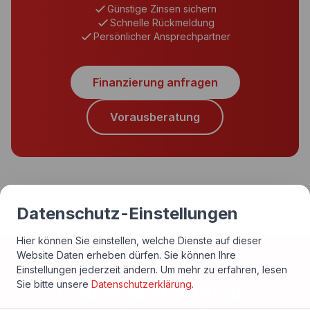
Günstige Zinsen sichern
Schnelle Rückmeldung
Persönlicher Ansprechpartner
Finanzierung anfragen
Vorausberatung
Datenschutz-Einstellungen
Hier können Sie einstellen, welche Dienste auf dieser
Website Daten erheben dürfen. Sie können Ihre
Einstellungen jederzeit ändern.
Um mehr zu erfahren, lesen
Sie bitte unsere
Datenschutzerklärung
.
Und was kommt als