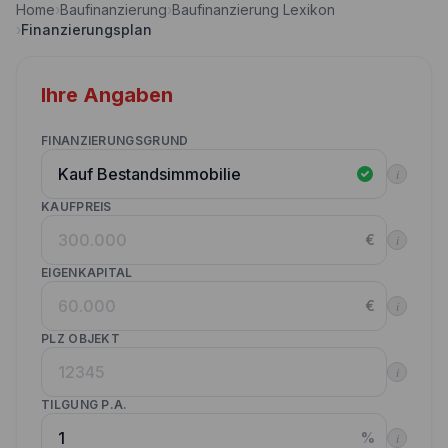
Home
›
Baufinanzierung
›
Baufinanzierung Lexikon
Nebenkostenrechner
›
Finanzierungsplan
Wettbewerbe
Volltilgungsrechner
Partner werden
Ihre Angaben
Annuitätenrechner
Websitetools Baufinanzierung
FINANZIERUNGSGRUND
Unsere Produktpartner
i
Kunden werben Kunden
KAUFPREIS
€
i
Kontakt
EIGENKAPITAL
€
i
PLZ OBJEKT
i
TILGUNG P.A.
%
i