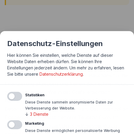
Datenschutz-Einstellungen
So sparen Sie Geld bei der
Hier können Sie einstellen, welche Dienste auf dieser
Baufinanzierung
Website Daten erheben dürfen. Sie können Ihre
Einstellungen jederzeit ändern.
Um mehr zu erfahren, lesen
Sie bitte unsere
Datenschutzerklärung
.
Wer gleich das erste Angebot seiner Hausbank für die
Finanzierung akzeptiert und keinen Baurechner nutzt,
zahlt meist zu viel. Wie in der Grafik ersichtlich,
Statistiken
können Sie durch einen Vergleich Ihre
Diese Dienste sammeln anonymisierte Daten zur
Verbesserung der Website.
Gesamtbelastung wesentlich senken. Das Potenzial an
↓
3
Dienste
Einsparungen umfasst mehrere Tausend Euro. Im
Marketing
genannten Beispiel spart der Kreditnehmer durch
Diese Dienste ermöglichen personalisierte Werbung