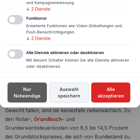
einen
Abschluss
bei einem unabhängigen
und Kampagnenmessung.
Kreditvermittler
, und einem
Darlehen
von 200.000
↓
2
Dienste
Euro insgesamt 12.420 Euro ein.
Funktional
Erweiterte Funktionen wie Video-Einbettungen und
Push-Benachrichtigungen.
↓
2
Dienste
Alle Dienste aktivieren oder deaktivieren
Mit diesem Schalter können Sie alle Dienste aktivieren
Die versteckten Kosten beim
oder deaktivieren.
Hausbau und Hauskauf
Nur
Auswahl
Alle
Obwohl der Begriff „Nebenkosten“ suggeriert, die
Notwendige
speichern
akzeptieren
Nebenkosten einer
Immobilie
würden nicht ins
Gewicht fallen, sind sie keinesfalls nebensächlich. Zu
den Notar-,
Grundbuch
- und
Grunderwerbsteuerkosten von 8,5 bis 14,5 Prozent
des Grundstückspreises, die sich von Bundesland zu