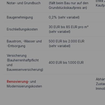
Etwa 
Notar- und Grundbuch
(fällt beim Bau nur auf den
Kaufp
Grundstückskaufpreis an)
Baugenehmigung
0,2% (sehr variabel)
30 EUR bis 85 EUR pro m²
Erschließungskosten
(sehr variabel)
Baustrom, -Wasser und
500 EUR bis 2.000 EUR
-Entsorgung
(sehr variabel)
Versicherung
(Bauherrenhaftpflicht
400 EUR bis 1.000 EUR
und
Bauwesenversicherung)
Abhän
Renovierung
- und
Zusta
Modernisierungskosten
Immob