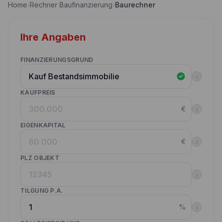
Home
›
Rechner Baufinanzierung
›
Baurechner
Nebenkostenrechner
Wettbewerbe
Volltilgungsrechner
Ihre Angaben
Partner werden
Annuitätenrechner
Websitetools Baufinanzierung
FINANZIERUNGSGRUND
i
Unsere Produktpartner
KAUFPREIS
Kunden werben Kunden
€
i
Kontakt
EIGENKAPITAL
€
i
PLZ OBJEKT
i
TILGUNG P.A.
%
i