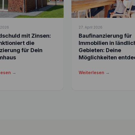
l 2026
27. April 2026
schuld mit Zinsen:
Baufinanzierung für
nktioniert die
Immobilien in ländli
zierung für Dein
Gebieten: Deine
mhaus
Möglichkeiten entde
lesen →
Weiterlesen →