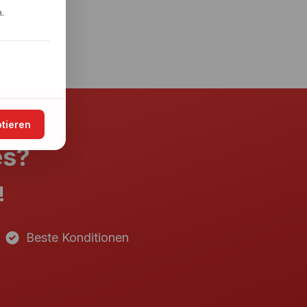
.
ptieren
es?
!
Beste Konditionen