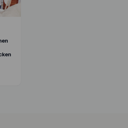
chen
cken