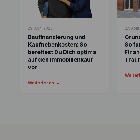
29. April 2026
27. Apri
Baufinanzierung und
Grund
Kaufnebenkosten: So
So fu
bereitest Du Dich optimal
Finan
auf den Immobilienkauf
Trau
vor
Weiter
Weiterlesen →