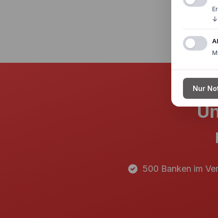
E
↓
A
M
Nur No
Un
500 Banken im Ver