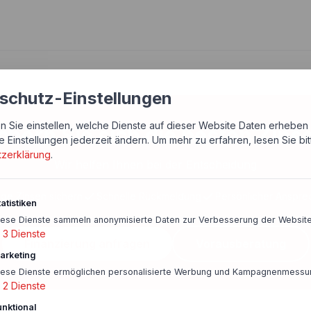
schutz-Einstellungen
n Sie einstellen, welche Dienste auf dieser Website Daten erheben 
chern Sie sich die besten Zins
e Einstellungen jederzeit ändern.
Um mehr zu erfahren, lesen Sie bi
tzerklärung
.
Wir helfen Ihnen bei der Entscheidung
ige Zinsen sichern
Schnelle Rückmeldung
Persönlicher Anspre
atistiken
iese Dienste sammeln anonymisierte Daten zur Verbesserung der Website
3
Dienste
Finanzierung anfragen
Vorausberatung
arketing
iese Dienste ermöglichen personalisierte Werbung und Kampagnenmessu
2
Dienste
unktional