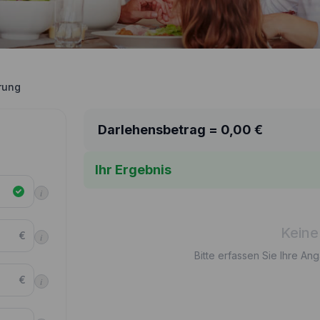
rung
Darlehensbetrag =
0,00
€
Ihr Ergebnis
i
Keine
€
i
Bitte erfassen Sie Ihre An
€
i