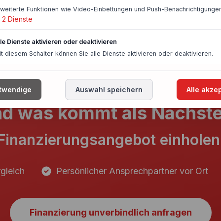
rweiterte Funktionen wie Video-Einbettungen und Push-Benachrichtigungen
2
Dienste
lle Dienste aktivieren oder deaktivieren
it diesem Schalter können Sie alle Dienste aktivieren oder deaktivieren.
twendige
Auswahl speichern
Alle akze
d was kommt als Nächst
Finanzierungsangebot einholen
gleich
Persönlicher Ansprechpartner vor Ort
Finanzierung unverbindlich anfragen