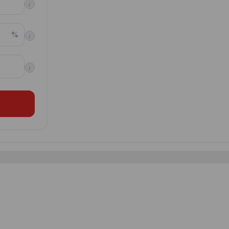
i
%
i
i