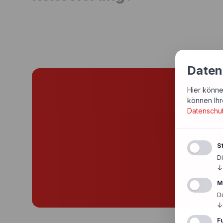
Daten
Hier könne
Si
können Ihr
Datenschu
Günst
St
D
↓
M
D
↓
F