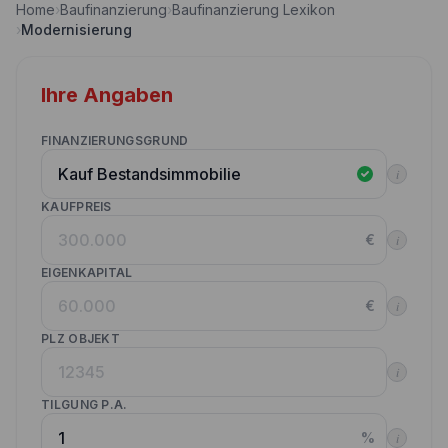
Home
›
Baufinanzierung
›
Baufinanzierung Lexikon
Nebenkostenrechner
›
Modernisierung
Wettbewerbe
Volltilgungsrechner
Partner werden
Ihre Angaben
Annuitätenrechner
Websitetools Baufinanzierung
FINANZIERUNGSGRUND
Unsere Produktpartner
i
Kunden werben Kunden
KAUFPREIS
€
i
Kontakt
EIGENKAPITAL
€
i
PLZ OBJEKT
i
TILGUNG P.A.
%
i