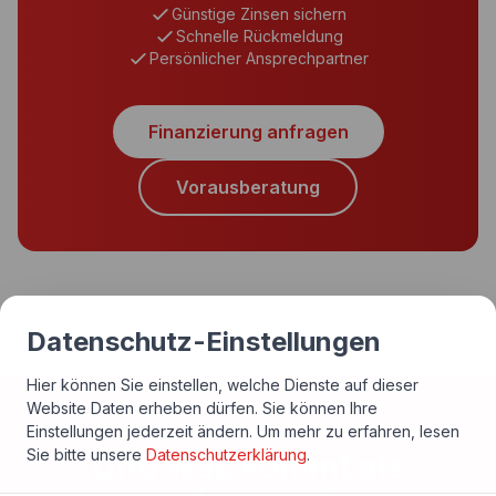
Günstige Zinsen sichern
Schnelle Rückmeldung
Persönlicher Ansprechpartner
Finanzierung anfragen
Vorausberatung
Datenschutz-Einstellungen
Hier können Sie einstellen, welche Dienste auf dieser
Website Daten erheben dürfen. Sie können Ihre
Einstellungen jederzeit ändern.
Um mehr zu erfahren, lesen
Sie bitte unsere
Datenschutzerklärung
.
Und was kommt als