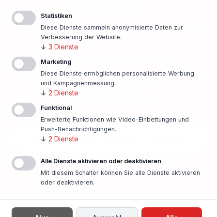
Nächstes?
Statistiken
Finanzierungsangebot einholen!
Diese Dienste sammeln anonymisierte Daten zur
Verbesserung der Website.
↓
3
Dienste
500 Banken im Vergleich
Marketing
Diese Dienste ermöglichen personalisierte Werbung
Persönlicher Ansprechpartner vor Ort
und Kampagnenmessung.
↓
2
Dienste
Beste Konditionen
Funktional
Erweiterte Funktionen wie Video-Einbettungen und
Push-Benachrichtigungen.
Finanzierung unverbindlich anfragen
↓
2
Dienste
Alle Dienste aktivieren oder deaktivieren
In nur einer Minute!
Mit diesem Schalter können Sie alle Dienste aktivieren
oder deaktivieren.