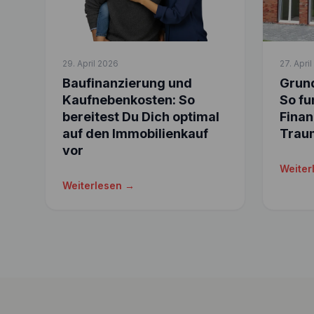
29. April 2026
27. Apri
Baufinanzierung und
Grund
Kaufnebenkosten: So
So fu
bereitest Du Dich optimal
Finan
auf den Immobilienkauf
Trau
vor
Weiter
Weiterlesen →