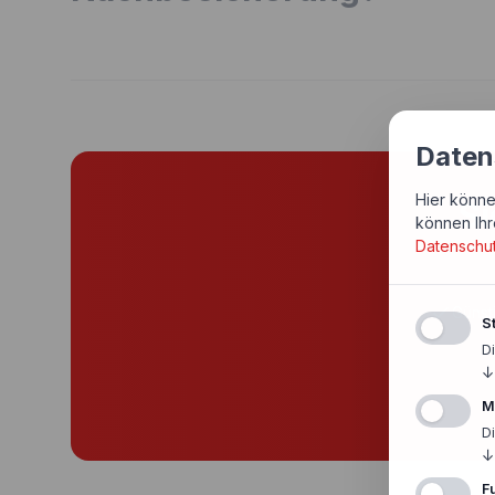
Daten
Hier könne
Si
können Ihr
Datenschu
Günst
St
D
↓
M
D
↓
F