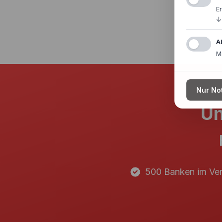
E
↓
A
M
Nur No
Un
500 Banken im Ver