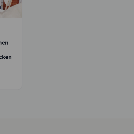
chen
cken