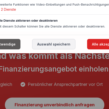
rweiterte Funktionen wie Video-Einbettungen und Push-Benachrichtigungen
2
Dienste
lle Dienste aktivieren oder deaktivieren
it diesem Schalter können Sie alle Dienste aktivieren oder deaktivieren.
twendige
Auswahl speichern
Alle akze
d was kommt als Nächst
Finanzierungsangebot einholen
gleich
Persönlicher Ansprechpartner vor Ort
Finanzierung unverbindlich anfragen