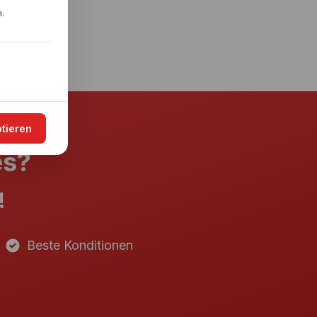
.
ptieren
es?
!
Beste Konditionen