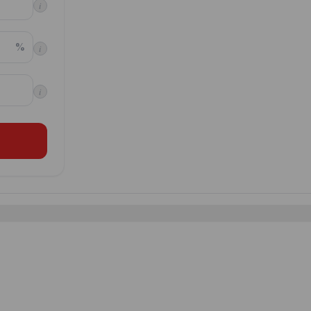
i
%
i
i