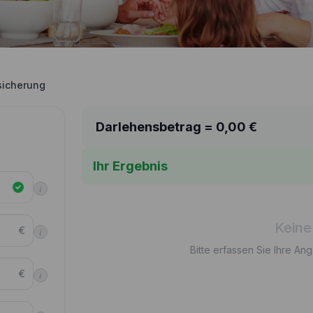
icherung
Darlehensbetrag =
0,00
€
Ihr Ergebnis
i
Keine
€
i
Bitte erfassen Sie Ihre An
€
i