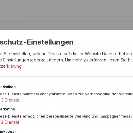
schutz-Einstellungen
n Sie einstellen, welche Dienste auf dieser Website Daten erheben 
chern Sie sich die besten Zins
e Einstellungen jederzeit ändern.
Um mehr zu erfahren, lesen Sie bi
tzerklärung
.
Wir helfen Ihnen bei der Entscheidung
ige Zinsen sichern
Schnelle Rückmeldung
Persönlicher Anspre
atistiken
iese Dienste sammeln anonymisierte Daten zur Verbesserung der Website
3
Dienste
Finanzierung anfragen
Vorausberatung
arketing
iese Dienste ermöglichen personalisierte Werbung und Kampagnenmessu
2
Dienste
unktional