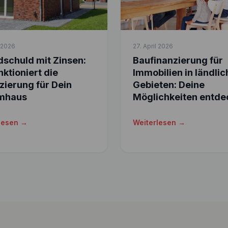
l 2026
27. April 2026
schuld mit Zinsen:
Baufinanzierung für
nktioniert die
Immobilien in ländli
zierung für Dein
Gebieten: Deine
mhaus
Möglichkeiten entde
lesen →
Weiterlesen →