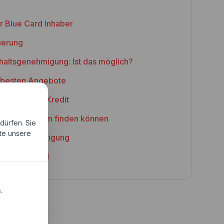
r Blue Card Inhaber
ierung
haltsgenehmigung: Ist das möglich?
e besten Angebote
gen auf den Kredit
 ihr Eigenheim finden können
dürfen. Sie
tte unsere
ps zur Bewältigung
mit Blue Card
.