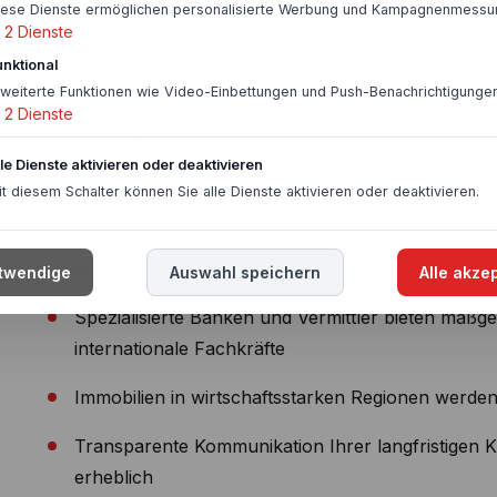
iese Dienste ermöglichen personalisierte Werbung und Kampagnenmessu
2
Dienste
Als Blue Card Inhaber benötigen Sie für eine Ba
unktional
rweiterte Funktionen wie Video-Einbettungen und Push-Benachrichtigungen
Ein stabiles Einkommen mit mindestens 58.400 Eur
2
Dienste
Finanzierungschancen
lle Dienste aktivieren oder deaktivieren
Die Restlaufzeit Ihrer Blue Card sollte idealerwe
it diesem Schalter können Sie alle Dienste aktivieren oder deaktivieren.
Eine positive
Schufa
-Historie und nachweisbare B
entscheidend
twendige
Auswahl speichern
Alle akze
Spezialisierte Banken und Vermittler bieten maßg
internationale Fachkräfte
Immobilien in wirtschaftsstarken Regionen werde
Transparente Kommunikation Ihrer langfristigen K
erheblich