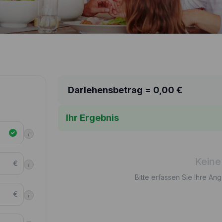
Darlehensbetrag =
0,00
€
Ihr Ergebnis
i
Keine
€
i
Bitte erfassen Sie Ihre An
€
i