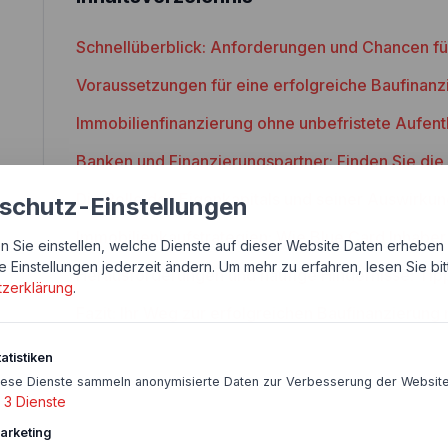
Schnellüberblick: Anforderungen und Chancen fü
Voraussetzungen für eine erfolgreiche Baufinanz
Immobilienfinanzierung ohne unbefristete Aufent
Banken und Finanzierungspartner: Finden Sie di
Die Rolle des Eigenkapitals und seiner Auswirkun
schutz-Einstellungen
Immobilienkaufstrategien: Wie Blue Card Inhaber
n Sie einstellen, welche Dienste auf dieser Website Daten erheben 
e Einstellungen jederzeit ändern.
Um mehr zu erfahren, lesen Sie bi
Herausforderungen und häufige Hindernisse: Tip
tzerklärung
.
Fazit: Ihr Weg zur erfolgreichen Baufinanzierung 
atistiken
iese Dienste sammeln anonymisierte Daten zur Verbesserung der Website
3
Dienste
arketing