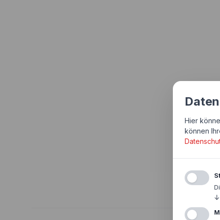
Daten
Hier könne
können Ihr
Datenschu
St
D
↓
M