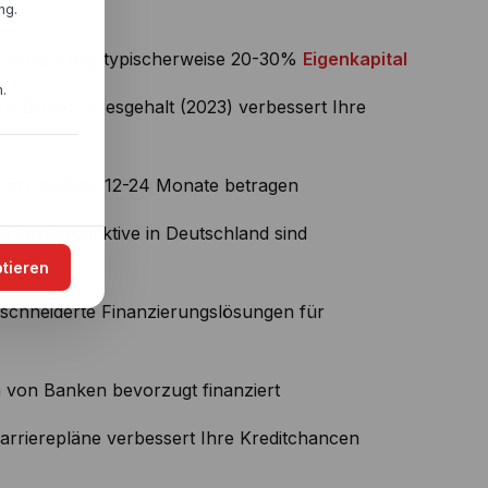
ng.
ufinanzierung typischerweise 20-30%
Eigenkapital
.
o Bruttojahresgehalt (2023) verbessert Ihre
ise mindestens 12-24 Monate betragen
erufsperspektive in Deutschland sind
ptieren
eschneiderte Finanzierungslösungen für
n von Banken bevorzugt finanziert
arrierepläne verbessert Ihre Kreditchancen