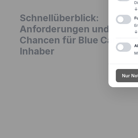
D
↓
Schnellüberblick:
F
E
Anforderungen und
↓
Chancen für Blue Card
A
Inhaber
M
Nur No