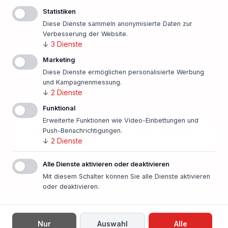
Statistiken
Finanzierungsangebot einholen!
Diese Dienste sammeln anonymisierte Daten zur
Verbesserung der Website.
↓
3
Dienste
500 Banken im Vergleich
Marketing
Persönlicher Ansprechpartner vor Ort
Diese Dienste ermöglichen personalisierte Werbung
und Kampagnenmessung.
Beste Konditionen
↓
2
Dienste
Funktional
Erweiterte Funktionen wie Video-Einbettungen und
Push-Benachrichtigungen.
Finanzierung unverbindlich anfragen
↓
2
Dienste
In nur einer Minute!
Alle Dienste aktivieren oder deaktivieren
Mit diesem Schalter können Sie alle Dienste aktivieren
oder deaktivieren.
Nur
Auswahl
Alle