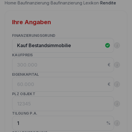
Home
›
Baufinanzierung
›
Baufinanzierung Lexikon
›
Rendite
Nebenkostenrechner
Wettbewerbe
Volltilgungsrechner
Ihre Angaben
Partner werden
Annuitätenrechner
Websitetools Baufinanzierung
FINANZIERUNGSGRUND
i
Unsere Produktpartner
KAUFPREIS
Kunden werben Kunden
€
i
Kontakt
EIGENKAPITAL
€
i
PLZ OBJEKT
i
TILGUNG P.A.
%
i