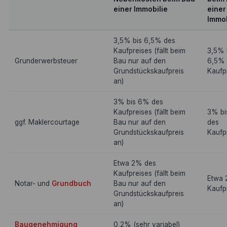
einer Immobilie
einer
Immob
3,5% bis 6,5% des
Kaufpreises (fällt beim
3,5% 
Grunderwerbsteuer
Bau nur auf den
6,5% 
Grundstückskaufpreis
Kaufp
an)
3% bis 6% des
Kaufpreises (fällt beim
3% b
ggf. Maklercourtage
Bau nur auf den
des
Grundstückskaufpreis
Kaufp
an)
Etwa 2% des
Kaufpreises (fällt beim
Etwa 
Notar- und
Grundbuch
Bau nur auf den
Kaufp
Grundstückskaufpreis
an)
Baugenehmigung
0,2% (sehr variabel)