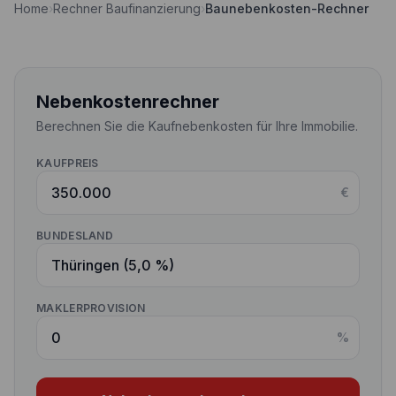
Home
›
Rechner Baufinanzierung
›
Baunebenkosten-Rechner
Nebenkostenrechner
Wettbewerbe
Volltilgungsrechner
Partner werden
Annuitätenrechner
Nebenkostenrechner
Websitetools Baufinanzierung
Berechnen Sie die Kaufnebenkosten für Ihre Immobilie.
Unsere Produktpartner
KAUFPREIS
Kunden werben Kunden
€
Kontakt
BUNDESLAND
MAKLERPROVISION
%