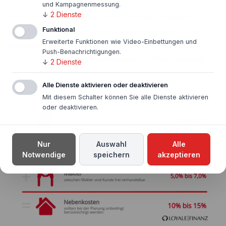
und Kampagnenmessung.
↓
2
Dienste
Wenn der
Antragsteller
über eine gute
Bonität
verfügt, sind Banken bereit, die Nebenkosten in das
Funktional
Erweiterte Funktionen wie Video-Einbettungen und
Baudarlehen
einzubeziehen. Dies verschlechtert in
Push-Benachrichtigungen.
der Regel jedoch die
Konditionen
der
Finanzierung
.
↓
2
Dienste
Alle Dienste aktivieren oder deaktivieren
Mit diesem Schalter können Sie alle Dienste aktivieren
oder deaktivieren.
Nur
Auswahl
Alle
Notwendige
speichern
akzeptieren