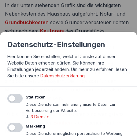
In der unten stehenden Grafik sind die wichtigsten
Nebenkosten des Hausbaus aufgeführt. Notar- und
Grundbuchkosten
sowie Grunderwerbsteuer richten
sich nach dem
Kaufpreis
des Grundstücks.
Datenschutz-Einstellungen
Die Grunderwerbsteuer differiert zwischen den
Bundesländern, zu den teuersten gehören unter
Hier können Sie einstellen, welche Dienste auf dieser
Website Daten erheben dürfen. Sie können Ihre
anderem Thüringen, Nordrhein-Westfalen und
Einstellungen jederzeit ändern.
Um mehr zu erfahren, lesen
Brandenburg, vergleichsweise günstig mit 3,5 Prozent
Sie bitte unsere
Datenschutzerklärung
.
sind Sachsen und Bayern. Die Provision für den
Makler ist frei verhandelbar und kann höher als die
Statistiken
Grunderwerbsteuer sein.
Diese Dienste sammeln anonymisierte Daten zur
Verbesserung der Website.
10 bis 15 Prozent Baunebenkosten sind wenigstens
↓
3
Dienste
einzuplanen, die der
Bauherr
aus eigenen Guthaben
Marketing
bestreiten sollte.
Diese Dienste ermöglichen personalisierte Werbung