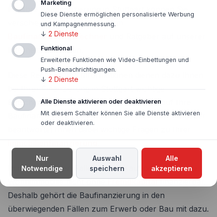
Marketing
Für Ihre Baufinanzierung in Stuttgart können Sie
Diese Dienste ermöglichen personalisierte Werbung
verschiedene Rechner wie dem
und Kampagnenmessung.
↓
2
Dienste
Baufinanzierungsrechner
und Ratgeber auf unserer
Funktional
Internetseite nutzen.
Erweiterte Funktionen wie Video-Einbettungen und
Push-Benachrichtigungen.
Diese Rechner und Informationen dienen dazu Ihnen
↓
2
Dienste
bei Ihrer Finanzierung in Stuttgart wichtige
Entscheidungen zu vereinfachen und Sie auf Ihre
Alle Dienste aktivieren oder deaktivieren
Mit diesem Schalter können Sie alle Dienste aktivieren
Baufinanzierung optimal vorzubereiten. Der Ratgeber
oder deaktivieren.
beantwortet Ihnen dabei wichtige Fragen zu Ihrer
Immobilienfinanzierung
.
Nur
Auswahl
Alle
In den häufigsten Fällen ist der Kauf oder Bau einer
Notwendige
speichern
akzeptieren
Wohnimmobilie nicht ohne
Fremdkapital
finanzierbar.
Deshalb gehört die Baufinanzierung in den
überwiegenden Fällen zum Erwerb oder Bau mit dazu.