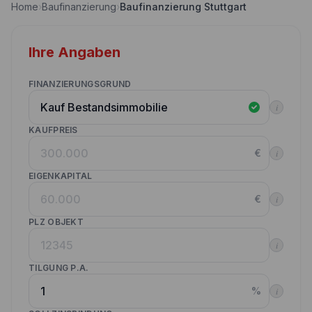
Home
›
Baufinanzierung
›
Baufinanzierung Stuttgart
Nebenkostenrechner
Wettbewerbe
Volltilgungsrechner
Ihre Angaben
Partner werden
Annuitätenrechner
Websitetools Baufinanzierung
FINANZIERUNGSGRUND
i
Unsere Produktpartner
KAUFPREIS
Kunden werben Kunden
€
i
Kontakt
EIGENKAPITAL
€
i
PLZ OBJEKT
i
TILGUNG P.A.
%
i