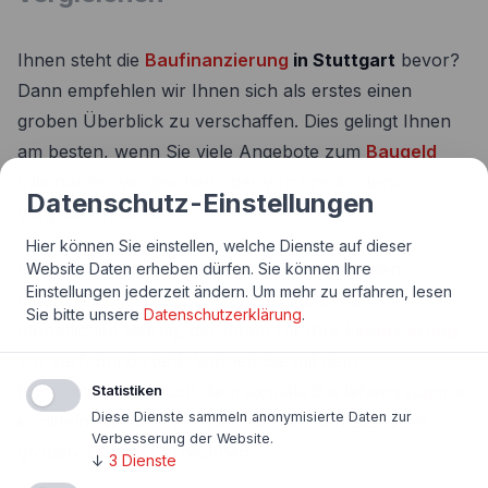
Ihnen steht die
Baufinanzierung
in Stuttgart
bevor?
Dann empfehlen wir Ihnen sich als erstes einen
groben Überblick zu verschaffen. Dies gelingt Ihnen
am besten, wenn Sie viele Angebote zum
Baugeld
miteinander vergleichen oder von uns kostenlos
Datenschutz-Einstellungen
vergleichen lassen.
Hier können Sie einstellen, welche Dienste auf dieser
Dazu ist es ratsam sich Gedanken zur eigenen
Website Daten erheben dürfen. Sie können Ihre
Einstellungen jederzeit ändern.
Um mehr zu erfahren, lesen
Finanzierungskraft zu machen. Neben dem
Sie bitte unsere
Datenschutzerklärung
.
monatlichen Betrag, der Ihnen für Ihre
Finanzierung
zur verfügung steht, können Sie mit dem
Budgetrechner
auch die maximale
Darlehenssumme
Statistiken
Diese Dienste sammeln anonymisierte Daten zur
ermitteln. Mit dem
Zinsrechner
können Sie einen
Verbesserung der Website.
groben
Zinssatz
errechnen.
↓
3
Dienste