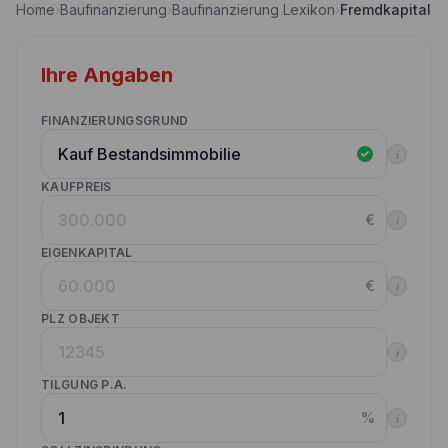
Home
›
Baufinanzierung
›
Baufinanzierung Lexikon
›
Fremdkapital
Nebenkostenrechner
Wettbewerbe
Volltilgungsrechner
Ihre Angaben
Partner werden
Annuitätenrechner
Websitetools Baufinanzierung
FINANZIERUNGSGRUND
i
Unsere Produktpartner
KAUFPREIS
Kunden werben Kunden
€
i
Kontakt
EIGENKAPITAL
€
i
PLZ OBJEKT
i
TILGUNG P.A.
%
i