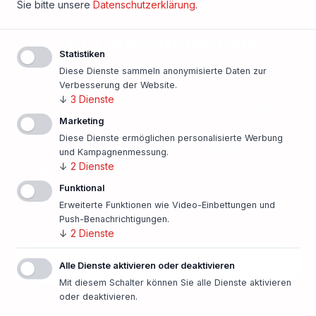
Sie bitte unsere
Datenschutzerklärung
.
Und was kommt als
Statistiken
Nächstes?
Diese Dienste sammeln anonymisierte Daten zur
Verbesserung der Website.
Finanzierungsangebot einholen!
↓
3
Dienste
Marketing
Diese Dienste ermöglichen personalisierte Werbung
500 Banken im Vergleich
und Kampagnenmessung.
↓
2
Dienste
Persönlicher Ansprechpartner vor Ort
Funktional
Beste Konditionen
Erweiterte Funktionen wie Video-Einbettungen und
Push-Benachrichtigungen.
↓
2
Dienste
Finanzierung unverbindlich anfragen
Alle Dienste aktivieren oder deaktivieren
Mit diesem Schalter können Sie alle Dienste aktivieren
oder deaktivieren.
In nur einer Minute!