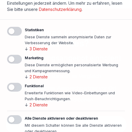
Einstellungen jederzeit ändern.
Um mehr zu erfahren, lesen
Sie bitte unsere
Datenschutzerklärung
.
Und was kommt als
Statistiken
Diese Dienste sammeln anonymisierte Daten zur
Nächstes?
Verbesserung der Website.
↓
3
Dienste
Finanzierungsangebot einholen!
Marketing
Diese Dienste ermöglichen personalisierte Werbung
und Kampagnenmessung.
500 Banken im Vergleich
↓
2
Dienste
Funktional
Persönlicher Ansprechpartner vor Ort
Erweiterte Funktionen wie Video-Einbettungen und
Push-Benachrichtigungen.
Beste Konditionen
↓
2
Dienste
Alle Dienste aktivieren oder deaktivieren
Finanzierung unverbindlich anfragen
Mit diesem Schalter können Sie alle Dienste aktivieren
oder deaktivieren.