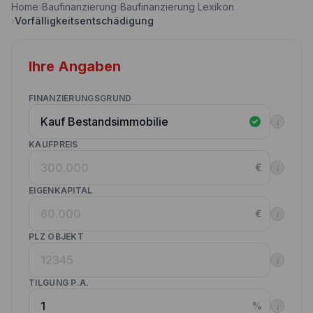
Home
›
Baufinanzierung
›
Baufinanzierung Lexikon
Nebenkostenrechner
›
Vorfälligkeitsentschädigung
Wettbewerbe
Volltilgungsrechner
Partner werden
Ihre Angaben
Annuitätenrechner
Websitetools Baufinanzierung
FINANZIERUNGSGRUND
Unsere Produktpartner
i
Kunden werben Kunden
KAUFPREIS
€
i
Kontakt
EIGENKAPITAL
€
i
PLZ OBJEKT
i
TILGUNG P.A.
%
i