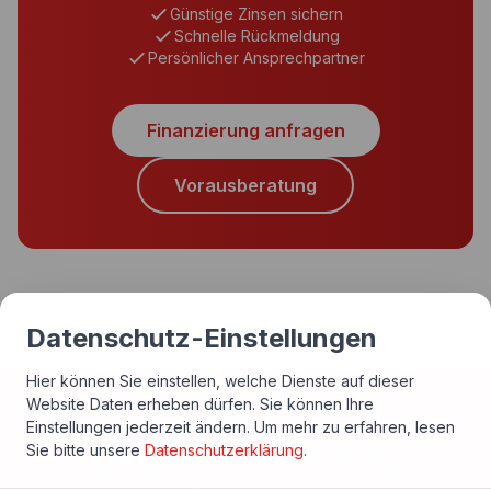
Günstige Zinsen sichern
Schnelle Rückmeldung
Persönlicher Ansprechpartner
Finanzierung anfragen
Vorausberatung
Datenschutz-Einstellungen
Hier können Sie einstellen, welche Dienste auf dieser
Website Daten erheben dürfen. Sie können Ihre
Einstellungen jederzeit ändern.
Um mehr zu erfahren, lesen
Sie bitte unsere
Datenschutzerklärung
.
Und was kommt als