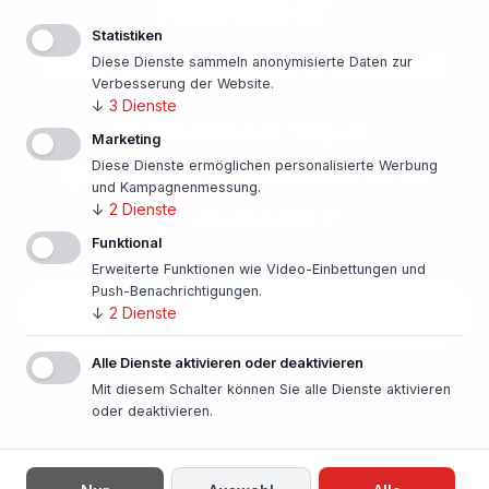
Nächstes?
Statistiken
Finanzierungsangebot einholen!
Diese Dienste sammeln anonymisierte Daten zur
Verbesserung der Website.
↓
3
Dienste
500 Banken im Vergleich
Marketing
Diese Dienste ermöglichen personalisierte Werbung
Persönlicher Ansprechpartner vor Ort
und Kampagnenmessung.
↓
2
Dienste
Beste Konditionen
Funktional
Erweiterte Funktionen wie Video-Einbettungen und
Push-Benachrichtigungen.
Finanzierung unverbindlich anfragen
↓
2
Dienste
Alle Dienste aktivieren oder deaktivieren
In nur einer Minute!
Mit diesem Schalter können Sie alle Dienste aktivieren
oder deaktivieren.