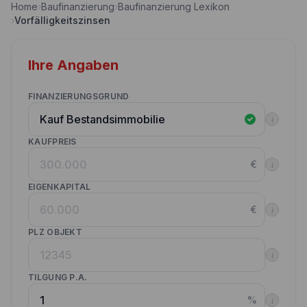
Home
›
Baufinanzierung
›
Baufinanzierung Lexikon
Nebenkostenrechner
›
Vorfälligkeitszinsen
Wettbewerbe
Volltilgungsrechner
Partner werden
Ihre Angaben
Annuitätenrechner
Websitetools Baufinanzierung
FINANZIERUNGSGRUND
Unsere Produktpartner
i
Kunden werben Kunden
KAUFPREIS
€
i
Kontakt
EIGENKAPITAL
€
i
PLZ OBJEKT
i
TILGUNG P.A.
%
i