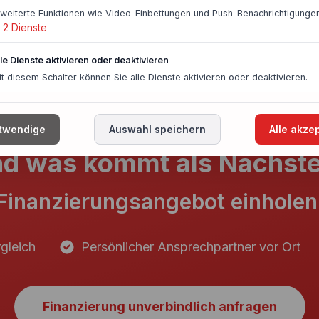
rweiterte Funktionen wie Video-Einbettungen und Push-Benachrichtigungen
2
Dienste
lle Dienste aktivieren oder deaktivieren
it diesem Schalter können Sie alle Dienste aktivieren oder deaktivieren.
twendige
Auswahl speichern
Alle akze
d was kommt als Nächst
Finanzierungsangebot einholen
gleich
Persönlicher Ansprechpartner vor Ort
Finanzierung unverbindlich anfragen