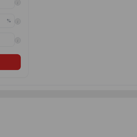
i
%
i
i