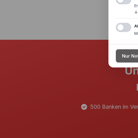
E
↓
A
M
Nur No
Un
500 Banken im Ver