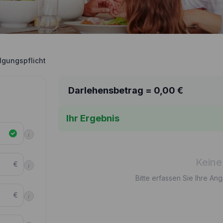
lgungspflicht
Darlehensbetrag =
0,00
€
Ihr Ergebnis
i
Keine
€
i
Bitte erfassen Sie Ihre An
€
i