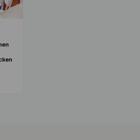
chen
cken