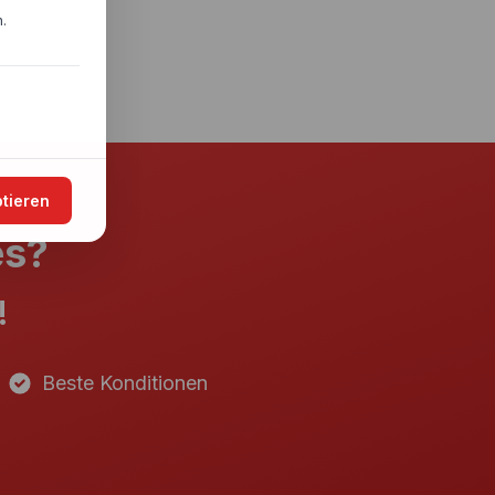
.
ptieren
es?
!
Beste Konditionen