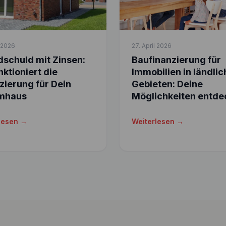
l 2026
27. April 2026
schuld mit Zinsen:
Baufinanzierung für
nktioniert die
Immobilien in ländli
zierung für Dein
Gebieten: Deine
mhaus
Möglichkeiten entde
lesen →
Weiterlesen →