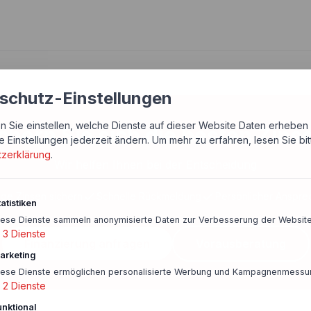
schutz-Einstellungen
n Sie einstellen, welche Dienste auf dieser Website Daten erheben 
chern Sie sich die besten Zins
e Einstellungen jederzeit ändern.
Um mehr zu erfahren, lesen Sie bi
tzerklärung
.
Wir helfen Ihnen bei der Entscheidung
ige Zinsen sichern
Schnelle Rückmeldung
Persönlicher Anspre
atistiken
iese Dienste sammeln anonymisierte Daten zur Verbesserung der Website
3
Dienste
Finanzierung anfragen
Vorausberatung
arketing
iese Dienste ermöglichen personalisierte Werbung und Kampagnenmessu
2
Dienste
unktional