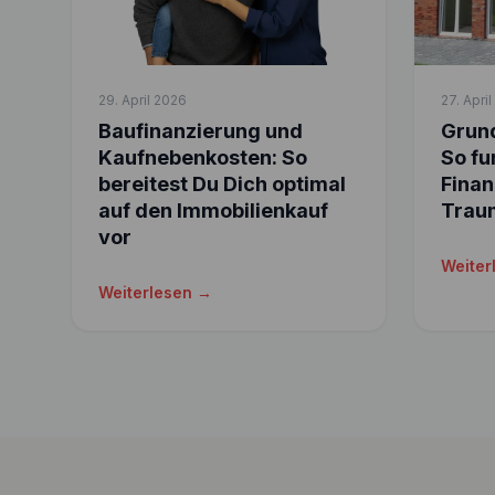
29. April 2026
27. Apri
Baufinanzierung und
Grund
Kaufnebenkosten: So
So fu
bereitest Du Dich optimal
Finan
auf den Immobilienkauf
Trau
vor
Weiter
Weiterlesen →