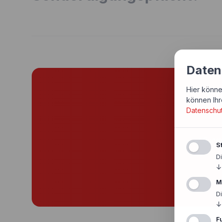
Daten
Hier könne
Si
können Ihr
Datenschu
Günst
St
D
↓
M
D
↓
F