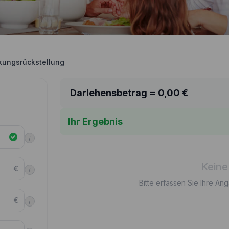
ungsrückstellung
Darlehensbetrag =
0,00
€
Ihr Ergebnis
i
Keine
€
i
Bitte erfassen Sie Ihre An
€
i