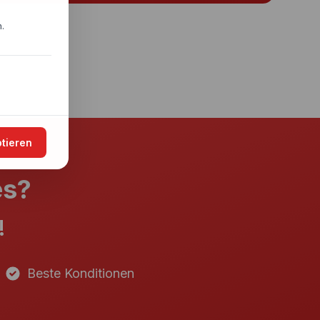
.
ptieren
es?
!
Beste Konditionen