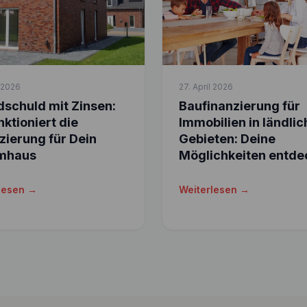
l 2026
27. April 2026
schuld mit Zinsen:
Baufinanzierung für
nktioniert die
Immobilien in ländli
zierung für Dein
Gebieten: Deine
mhaus
Möglichkeiten entde
lesen →
Weiterlesen →