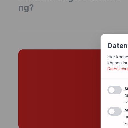
ng?
Daten
Hier könne
können Ihr
Si
Datenschu
St
Günst
D
↓
M
D
↓