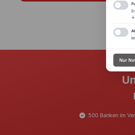
F
E
↓
A
M
Nur No
Un
500 Banken im Ver