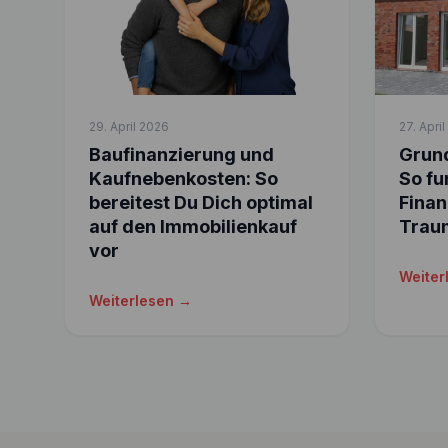
29. April 2026
27. Apri
Baufinanzierung und
Grund
Kaufnebenkosten: So
So fu
bereitest Du Dich optimal
Finan
auf den Immobilienkauf
Trau
vor
Weiter
Weiterlesen →