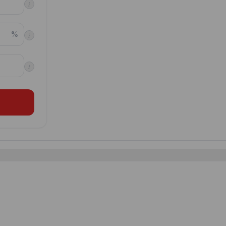
i
%
i
i