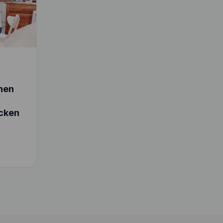
chen
cken