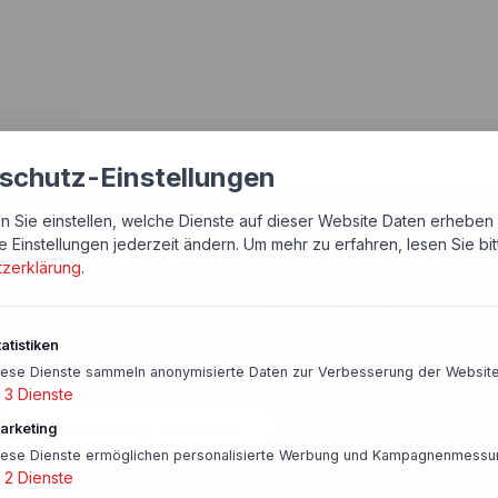
schutz-Einstellungen
n Sie einstellen, welche Dienste auf dieser Website Daten erheben 
e Einstellungen jederzeit ändern.
Um mehr zu erfahren, lesen Sie bi
chern Sie sich die besten Zins
tzerklärung
.
Wir helfen Ihnen bei der Entscheidung
atistiken
ige Zinsen sichern
Schnelle Rückmeldung
Persönlicher Anspre
iese Dienste sammeln anonymisierte Daten zur Verbesserung der Website
3
Dienste
Finanzierung anfragen
Vorausberatung
arketing
iese Dienste ermöglichen personalisierte Werbung und Kampagnenmessu
2
Dienste