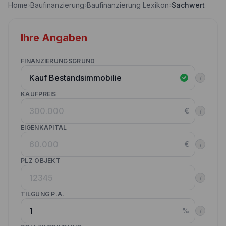
Home
›
Baufinanzierung
›
Baufinanzierung Lexikon
›
Sachwert
Nebenkostenrechner
Wettbewerbe
Volltilgungsrechner
Ihre Angaben
Partner werden
Annuitätenrechner
Websitetools Baufinanzierung
FINANZIERUNGSGRUND
i
Unsere Produktpartner
KAUFPREIS
Kunden werben Kunden
€
i
Kontakt
EIGENKAPITAL
€
i
PLZ OBJEKT
i
TILGUNG P.A.
%
i