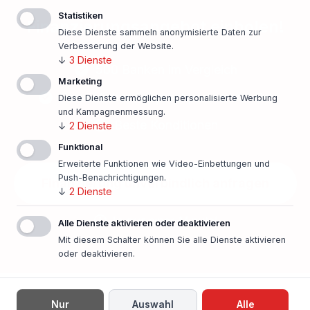
Statistiken
Finanzierungsangebot einholen!
Diese Dienste sammeln anonymisierte Daten zur
Verbesserung der Website.
↓
3
Dienste
500 Banken im Vergleich
Marketing
Persönlicher Ansprechpartner vor Ort
Diese Dienste ermöglichen personalisierte Werbung
und Kampagnenmessung.
Beste Konditionen
↓
2
Dienste
Funktional
Erweiterte Funktionen wie Video-Einbettungen und
Push-Benachrichtigungen.
Finanzierung unverbindlich anfragen
↓
2
Dienste
In nur einer Minute!
Alle Dienste aktivieren oder deaktivieren
Mit diesem Schalter können Sie alle Dienste aktivieren
oder deaktivieren.
Nur
Auswahl
Alle