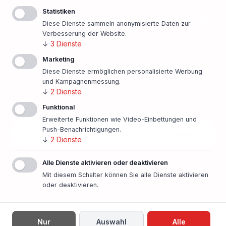
Statistiken
Finanzierungsangebot einholen!
Diese Dienste sammeln anonymisierte Daten zur
Verbesserung der Website.
↓
3
Dienste
500 Banken im Vergleich
Marketing
Persönlicher Ansprechpartner vor Ort
Diese Dienste ermöglichen personalisierte Werbung
und Kampagnenmessung.
Beste Konditionen
↓
2
Dienste
Funktional
Erweiterte Funktionen wie Video-Einbettungen und
Push-Benachrichtigungen.
Finanzierung unverbindlich anfragen
↓
2
Dienste
In nur einer Minute!
Alle Dienste aktivieren oder deaktivieren
Mit diesem Schalter können Sie alle Dienste aktivieren
oder deaktivieren.
Nur
Auswahl
Alle