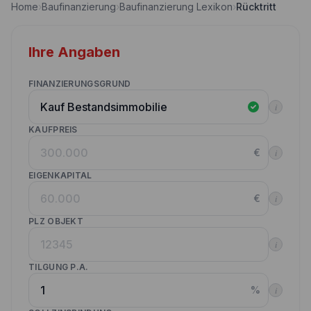
Home
›
Baufinanzierung
›
Baufinanzierung Lexikon
›
Rücktritt
Nebenkostenrechner
Wettbewerbe
Volltilgungsrechner
Ihre Angaben
Partner werden
Annuitätenrechner
Websitetools Baufinanzierung
FINANZIERUNGSGRUND
i
Unsere Produktpartner
KAUFPREIS
Kunden werben Kunden
€
i
Kontakt
EIGENKAPITAL
€
i
PLZ OBJEKT
i
TILGUNG P.A.
%
i