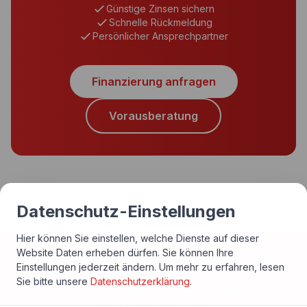
Günstige Zinsen sichern
Schnelle Rückmeldung
Persönlicher Ansprechpartner
Finanzierung anfragen
Vorausberatung
Datenschutz-Einstellungen
Hier können Sie einstellen, welche Dienste auf dieser
Website Daten erheben dürfen. Sie können Ihre
Einstellungen jederzeit ändern.
Um mehr zu erfahren, lesen
Sie bitte unsere
Datenschutzerklärung
.
Und was kommt als