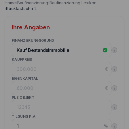
Home
›
Baufinanzierung
›
Baufinanzierung Lexikon
Nebenkostenrechner
›
Rücklastschrift
Wettbewerbe
Volltilgungsrechner
Partner werden
Ihre Angaben
Annuitätenrechner
Websitetools Baufinanzierung
FINANZIERUNGSGRUND
Unsere Produktpartner
i
Kunden werben Kunden
KAUFPREIS
€
i
Kontakt
EIGENKAPITAL
€
i
PLZ OBJEKT
i
TILGUNG P.A.
%
i