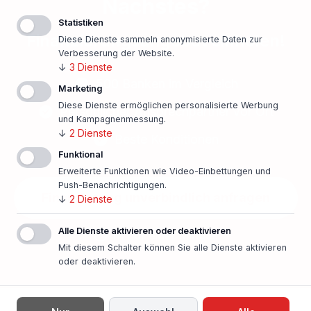
Nächstes?
Statistiken
Finanzierungsangebot einholen!
Diese Dienste sammeln anonymisierte Daten zur
Verbesserung der Website.
↓
3
Dienste
500 Banken im Vergleich
Marketing
Diese Dienste ermöglichen personalisierte Werbung
Persönlicher Ansprechpartner vor Ort
und Kampagnenmessung.
↓
2
Dienste
Beste Konditionen
Funktional
Erweiterte Funktionen wie Video-Einbettungen und
Push-Benachrichtigungen.
Finanzierung unverbindlich anfragen
↓
2
Dienste
Alle Dienste aktivieren oder deaktivieren
In nur einer Minute!
Mit diesem Schalter können Sie alle Dienste aktivieren
oder deaktivieren.