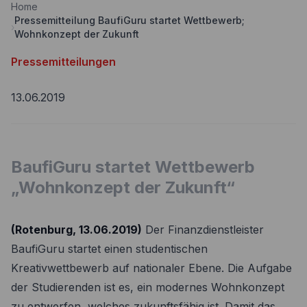
Home
Nebenkostenrechner
Pressemitteilung BaufiGuru startet Wettbewerb;
Wettbewerbe
›
Wohnkonzept der Zukunft
Volltilgungsrechner
Partner werden
Pressemitteilungen
Annuitätenrechner
Websitetools Baufinanzierung
13.06.2019
Unsere Produktpartner
Kunden werben Kunden
BaufiGuru startet Wettbewerb
Kontakt
„Wohnkonzept der Zukunft“
(Rotenburg, 13.06.2019)
Der Finanzdienstleister
BaufiGuru startet einen studentischen
Kreativwettbewerb auf nationaler Ebene. Die Aufgabe
der Studierenden ist es, ein modernes Wohnkonzept
zu entwerfen, welches zukunftsfähig ist. Damit das