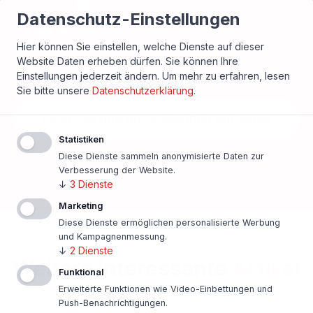
500 Banken im Vergleich
Datenschutz-Einstellungen
Persönlicher Ansprechpartner vor Ort
Hier können Sie einstellen, welche Dienste auf dieser
Beste Konditionen
Website Daten erheben dürfen. Sie können Ihre
Einstellungen jederzeit ändern.
Um mehr zu erfahren, lesen
Sie bitte unsere
Datenschutzerklärung
.
Finanzierung unverbindlich anfragen
Statistiken
In nur einer Minute!
Diese Dienste sammeln anonymisierte Daten zur
Verbesserung der Website.
↓
3
Dienste
Marketing
Diese Dienste ermöglichen personalisierte Werbung
und Kampagnenmessung.
↓
2
Dienste
Weitere interessante
Artikel
Funktional
Erweiterte Funktionen wie Video-Einbettungen und
Push-Benachrichtigungen.