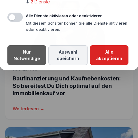
↓
2
Dienste
Alle Dienste aktivieren oder deaktivieren
Mit diesem Schalter können Sie alle Dienste aktivieren
oder deaktivieren.
Nur
Auswahl
Alle
Notwendige
speichern
akzeptieren
29. April 2026
Baufinanzierung und Kaufnebenkosten:
So bereitest Du Dich optimal auf den
Immobilienkauf vor
Weiterlesen →