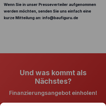
Wenn Sie in unser Presseverteiler aufgenommen
werden möchten, senden Sie uns einfach eine
kurze Mitteilung an: info@baufiguru.de
Und was kommt als
Nächstes?
Finanzierungsangebot einholen!