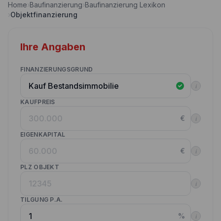
Home
›
Baufinanzierung
›
Baufinanzierung Lexikon
Nebenkostenrechner
›
Objektfinanzierung
Wettbewerbe
Volltilgungsrechner
Partner werden
Ihre Angaben
Annuitätenrechner
Websitetools Baufinanzierung
FINANZIERUNGSGRUND
Unsere Produktpartner
i
Kunden werben Kunden
KAUFPREIS
€
i
Kontakt
EIGENKAPITAL
€
i
PLZ OBJEKT
i
TILGUNG P.A.
%
i