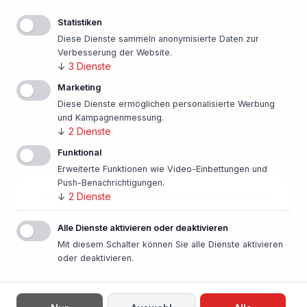
Nächstes?
Statistiken
Finanzierungsangebot einholen!
Diese Dienste sammeln anonymisierte Daten zur
Verbesserung der Website.
↓
3
Dienste
500 Banken im Vergleich
Marketing
Diese Dienste ermöglichen personalisierte Werbung
Persönlicher Ansprechpartner vor Ort
und Kampagnenmessung.
↓
2
Dienste
Beste Konditionen
Funktional
Erweiterte Funktionen wie Video-Einbettungen und
Push-Benachrichtigungen.
Finanzierung unverbindlich anfragen
↓
2
Dienste
Alle Dienste aktivieren oder deaktivieren
In nur einer Minute!
Mit diesem Schalter können Sie alle Dienste aktivieren
oder deaktivieren.