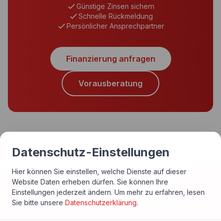
Günstige Zinsen sichern
Schnelle Rückmeldung
Persönlicher Ansprechpartner
Finanzierung anfragen
Vorausberatung
Datenschutz-Einstellungen
Hier können Sie einstellen, welche Dienste auf dieser
Website Daten erheben dürfen. Sie können Ihre
Einstellungen jederzeit ändern.
Um mehr zu erfahren, lesen
Sie bitte unsere
Datenschutzerklärung
.
Und was kommt als