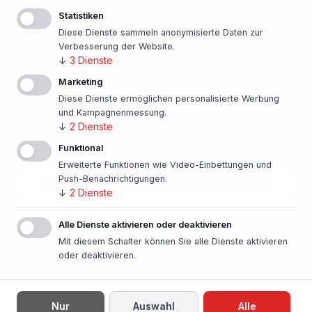
Statistiken
Finanzierungsangebot einholen!
Diese Dienste sammeln anonymisierte Daten zur
Verbesserung der Website.
↓
3
Dienste
500 Banken im Vergleich
Marketing
Persönlicher Ansprechpartner vor Ort
Diese Dienste ermöglichen personalisierte Werbung
und Kampagnenmessung.
Beste Konditionen
↓
2
Dienste
Funktional
Erweiterte Funktionen wie Video-Einbettungen und
Push-Benachrichtigungen.
Finanzierung unverbindlich anfragen
↓
2
Dienste
In nur einer Minute!
Alle Dienste aktivieren oder deaktivieren
Mit diesem Schalter können Sie alle Dienste aktivieren
oder deaktivieren.
Nur
Auswahl
Alle