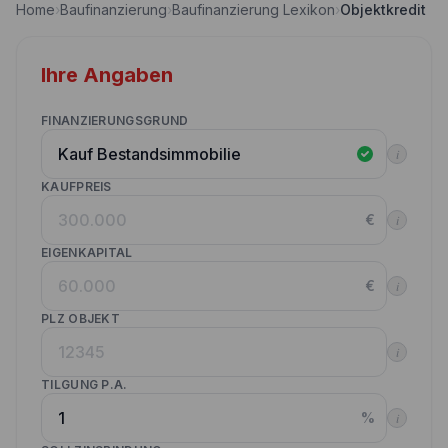
Home
›
Baufinanzierung
›
Baufinanzierung Lexikon
›
Objektkredit
Nebenkostenrechner
Wettbewerbe
Volltilgungsrechner
Ihre Angaben
Partner werden
Annuitätenrechner
Websitetools Baufinanzierung
FINANZIERUNGSGRUND
i
Unsere Produktpartner
KAUFPREIS
Kunden werben Kunden
€
i
Kontakt
EIGENKAPITAL
€
i
PLZ OBJEKT
i
TILGUNG P.A.
%
i