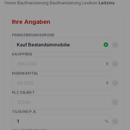
Home
›
Baufinanzierung
›
Baufinanzierung Lexikon
›
Leitzins
Nebenkostenrechner
Wettbewerbe
Volltilgungsrechner
Ihre Angaben
Partner werden
Annuitätenrechner
Websitetools Baufinanzierung
FINANZIERUNGSGRUND
i
Unsere Produktpartner
KAUFPREIS
Kunden werben Kunden
€
i
Kontakt
EIGENKAPITAL
€
i
PLZ OBJEKT
i
TILGUNG P.A.
%
i