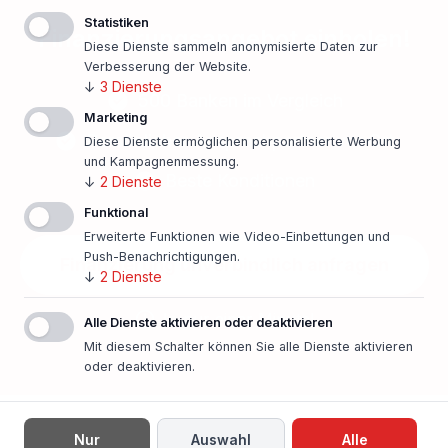
Statistiken
Finanzierungsangebot einholen!
Diese Dienste sammeln anonymisierte Daten zur
Verbesserung der Website.
↓
3
Dienste
500 Banken im Vergleich
Marketing
Persönlicher Ansprechpartner vor Ort
Diese Dienste ermöglichen personalisierte Werbung
und Kampagnenmessung.
Beste Konditionen
↓
2
Dienste
Funktional
Erweiterte Funktionen wie Video-Einbettungen und
Push-Benachrichtigungen.
Finanzierung unverbindlich anfragen
↓
2
Dienste
In nur einer Minute!
Alle Dienste aktivieren oder deaktivieren
Mit diesem Schalter können Sie alle Dienste aktivieren
oder deaktivieren.
Nur
Auswahl
Alle