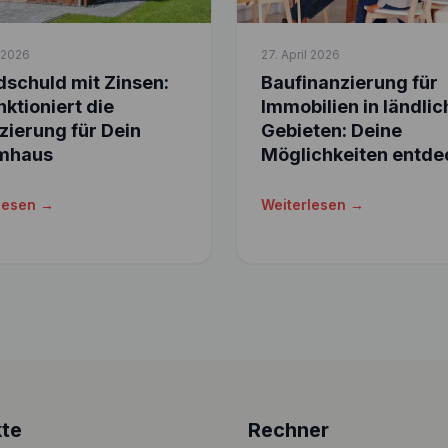
l 2026
27. April 2026
schuld mit Zinsen:
Baufinanzierung für
nktioniert die
Immobilien in ländli
zierung für Dein
Gebieten: Deine
mhaus
Möglichkeiten entde
lesen →
Weiterlesen →
te
Rechner