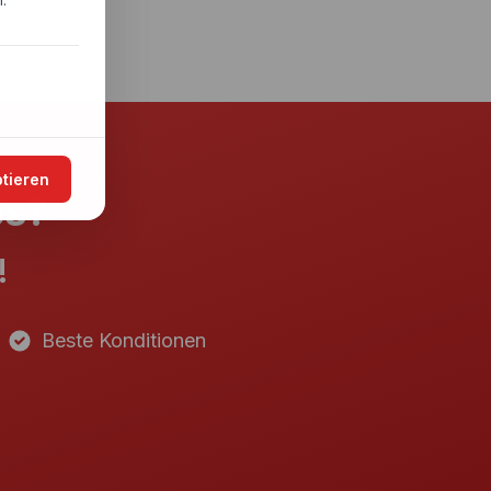
.
ptieren
es?
!
Beste Konditionen