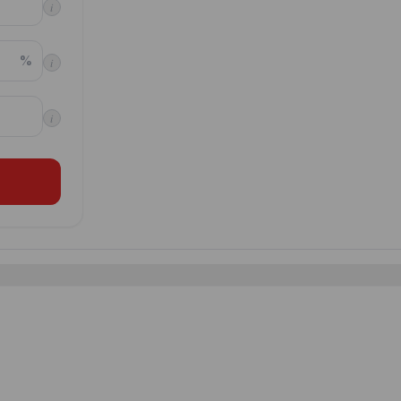
i
%
i
i