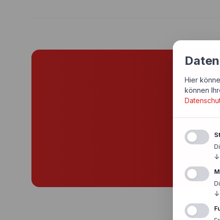
Daten
Si
Hier könne
können Ihr
Datenschu
Günst
St
D
↓
M
D
↓
F