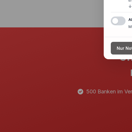
E
↓
A
M
Nur No
Un
500 Banken im Ver