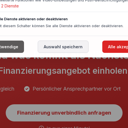
rweiterte Funktionen wie Video-Einbettungen und Push-Benachrichtigungen
2
Dienste
lle Dienste aktivieren oder deaktivieren
it diesem Schalter können Sie alle Dienste aktivieren oder deaktivieren.
twendige
Auswahl speichern
Alle akze
d was kommt als Nächst
Finanzierungsangebot einholen
gleich
Persönlicher Ansprechpartner vor Ort
Finanzierung unverbindlich anfragen