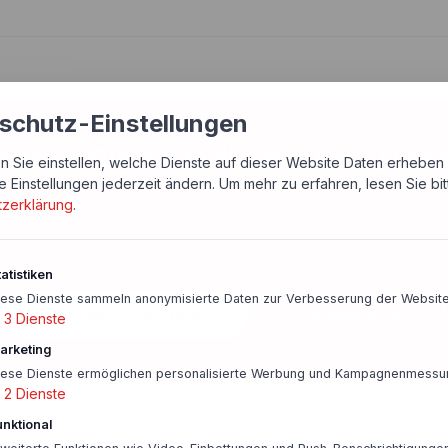
schutz-Einstellungen
chern Sie sich die besten Zins
n Sie einstellen, welche Dienste auf dieser Website Daten erheben 
e Einstellungen jederzeit ändern.
Um mehr zu erfahren, lesen Sie bi
Wir helfen Ihnen bei der Entscheidung
tzerklärung
.
ige Zinsen sichern
Schnelle Rückmeldung
Persönlicher Anspre
atistiken
iese Dienste sammeln anonymisierte Daten zur Verbesserung der Website
Finanzierung anfragen
Vorausberatung
3
Dienste
arketing
iese Dienste ermöglichen personalisierte Werbung und Kampagnenmessu
2
Dienste
unktional