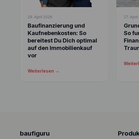
29. April 2026
27. Apri
Baufinanzierung und
Grund
Kaufnebenkosten: So
So fu
bereitest Du Dich optimal
Finan
auf den Immobilienkauf
Trau
vor
Weiter
Weiterlesen →
baufiguru
Produk