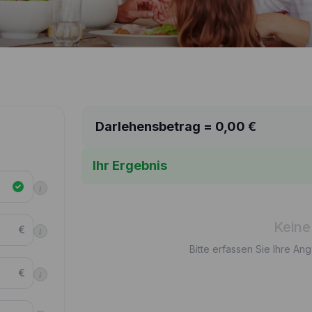
Darlehensbetrag =
0,00
€
Ihr Ergebnis
i
Keine
€
i
Bitte erfassen Sie Ihre An
€
i