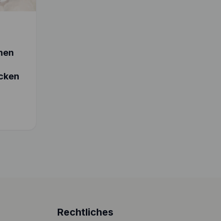
chen
cken
Rechtliches