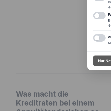
D
↓
F
E
↓
A
M
Nur No
Was macht die
Kreditraten bei einem