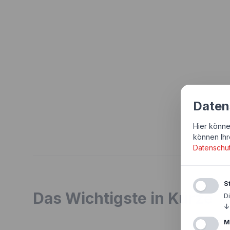
Daten
Hier könne
können Ihr
Datenschu
St
Das Wichtigste in Kürze
D
↓
M