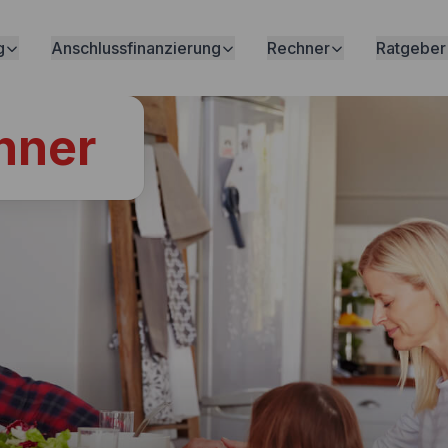
g
Anschlussfinanzierung
Rechner
Ratgeber
hner