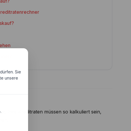
kauf?
Kreditratenrechner
skauf?
lehen
chner?
dürfen. Sie
tte unsere
egt. Ihre Kreditraten müssen so kalkuliert sein,
.
nen.