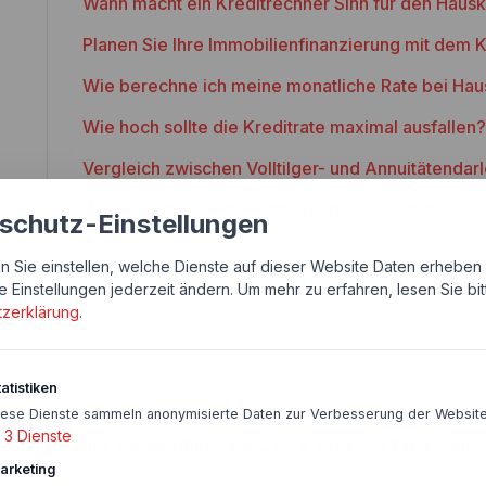
Wann macht ein Kreditrechner Sinn für den Haus
Planen Sie Ihre Immobilienfinanzierung mit dem 
Wie berechne ich meine monatliche Rate bei Hau
Wie hoch sollte die Kreditrate maximal ausfallen?
Vergleich zwischen Volltilger- und Annuitätendar
Welche Daten sind wichtig für den Kreditratenre
schutz-Einstellungen
n Sie einstellen, welche Dienste auf dieser Website Daten erheben 
e Einstellungen jederzeit ändern.
Um mehr zu erfahren, lesen Sie bi
tzerklärung
.
atistiken
Eine
Immobilienfinanzierung
ist langfristig ausgel
iese Dienste sammeln anonymisierte Daten zur Verbesserung der Website
3
Dienste
dass Sie sie über viele Jahre sicher bezahlen kön
arketing