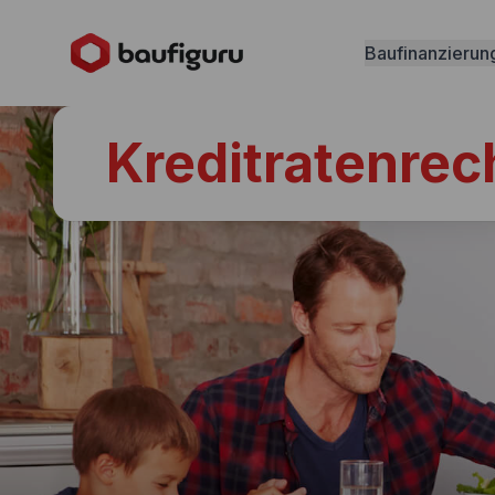
Baufinanzierun
Kreditratenrec