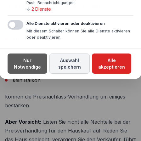
Push-Benachrichtigungen.
Argumente, die den Preis senken sollen.
↓
2
Dienste
Unvorteilhafte Ausstattungen wie:
Alle Dienste aktivieren oder deaktivieren
Mit diesem Schalter können Sie alle Dienste aktivieren
oder deaktivieren.
kein PKW-Stellplatz,
kein Aufzug,
Nur
Auswahl
Alle
fehlender Garten oder
Notwendige
speichern
akzeptieren
kein Balkon
können die Preisnachlass-Verhandlung um einiges
bestärken.
Aber Vorsicht:
Listen Sie nicht alle Nachteile bei der
Preisverhandlung für den Hauskauf auf. Reden Sie
das Haus schlecht, verärgern Sie den Verkäufer, führt