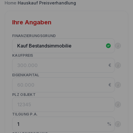
Home
›
Hauskauf Preisverhandlung
Nebenkostenrechner
Wettbewerbe
Volltilgungsrechner
Ihre Angaben
Partner werden
Annuitätenrechner
Websitetools Baufinanzierung
FINANZIERUNGSGRUND
i
Unsere Produktpartner
KAUFPREIS
Kunden werben Kunden
€
i
Kontakt
EIGENKAPITAL
€
i
PLZ OBJEKT
i
TILGUNG P.A.
%
i