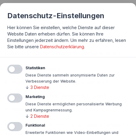
Kindergärten und Schulen in der Nähe?
Datenschutz-Einstellungen
Einkaufsmöglichkeiten?
Hier können Sie einstellen, welche Dienste auf dieser
Website Daten erheben dürfen. Sie können Ihre
Problembezirk oder doch vornehme Gegend?
Einstellungen jederzeit ändern.
Um mehr zu erfahren, lesen
Sie bitte unsere
Datenschutzerklärung
.
Überprüfen Sie den Zustand der Immobilie genau:
Statistiken
Zustand der Heizung
Diese Dienste sammeln anonymisierte Daten zur
Verbesserung der Website.
Müssen Bleirohre ausgetauscht werden ?
↓
3
Dienste
Feuchte Räume oder Keller – Schimmel?
Marketing
Diese Dienste ermöglichen personalisierte Werbung
Verglasung der Fenster
und Kampagnenmessung.
↓
2
Dienste
Holen Sie sich möglichst im voraus gute Angebote für
Funktional
eventuell anfallende Reparaturen. Das stärkt Ihre
Erweiterte Funktionen wie Video-Einbettungen und