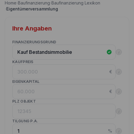
Home
›
Baufinanzierung
›
Baufinanzierung Lexikon
Nebenkostenrechner
›
Eigentümerversammlung
Wettbewerbe
Volltilgungsrechner
Partner werden
Ihre Angaben
Annuitätenrechner
Websitetools Baufinanzierung
FINANZIERUNGSGRUND
Unsere Produktpartner
i
Kunden werben Kunden
KAUFPREIS
€
i
Kontakt
EIGENKAPITAL
€
i
PLZ OBJEKT
i
TILGUNG P.A.
%
i