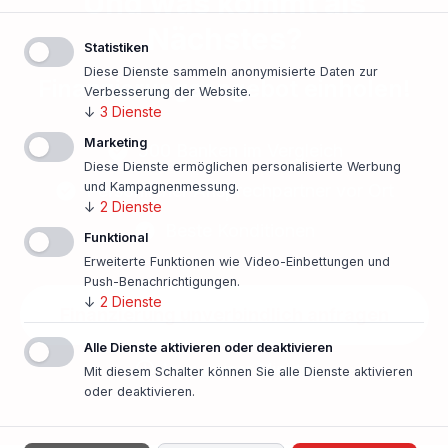
Und was kommt als
Nächstes?
Statistiken
Diese Dienste sammeln anonymisierte Daten zur
Finanzierungsangebot einholen!
Verbesserung der Website.
↓
3
Dienste
Marketing
500 Banken im Vergleich
Diese Dienste ermöglichen personalisierte Werbung
und Kampagnenmessung.
Persönlicher Ansprechpartner vor Ort
↓
2
Dienste
Beste Konditionen
Funktional
Erweiterte Funktionen wie Video-Einbettungen und
Push-Benachrichtigungen.
↓
2
Dienste
Finanzierung unverbindlich anfragen
Alle Dienste aktivieren oder deaktivieren
In nur einer Minute!
Mit diesem Schalter können Sie alle Dienste aktivieren
oder deaktivieren.