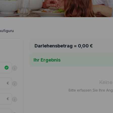
aufiguru
Darlehensbetrag =
0,00
€
Ihr Ergebnis
i
Keine
€
i
Bitte erfassen Sie Ihre An
€
i