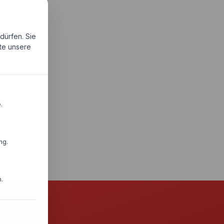
dürfen. Sie
tte unsere
.
ng.
.