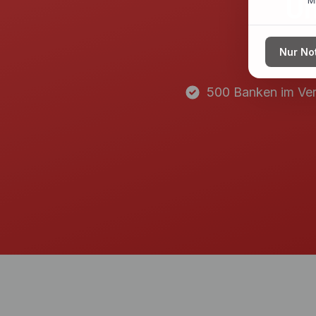
Un
M
Nur No
500 Banken im Ver