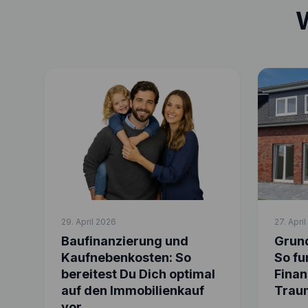
W
29. April 2026
27. Apri
Baufinanzierung und
Grund
Kaufnebenkosten: So
So fu
bereitest Du Dich optimal
Finan
auf den Immobilienkauf
Trau
vor