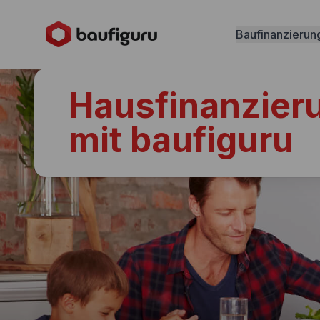
Baufinanzierun
Hausfinanzier
mit baufiguru