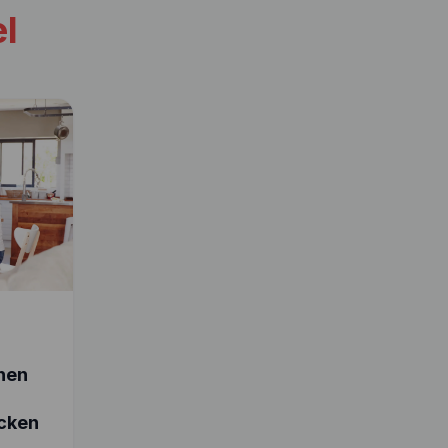
el
chen
cken