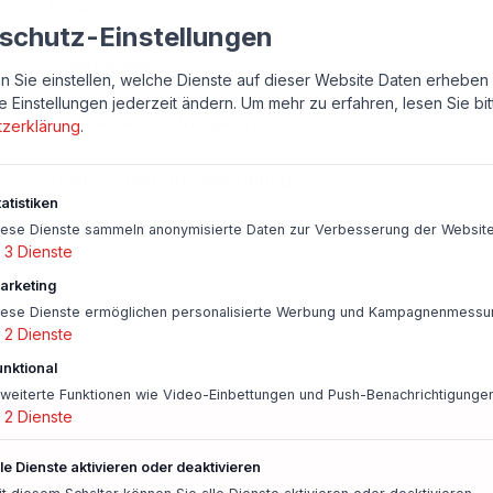
Beste
Konditionen
schutz-Einstellungen
Unverbindlich
n Sie einstellen, welche Dienste auf dieser Website Daten erheben 
e Einstellungen jederzeit ändern.
Um mehr zu erfahren, lesen Sie bi
500 Banken im Vergleich
tzerklärung
.
Telefon- und Onlineberatung
atistiken
iese Dienste sammeln anonymisierte Daten zur Verbesserung der Website
3
Dienste
arketing
iese Dienste ermöglichen personalisierte Werbung und Kampagnenmessu
2
Dienste
unktional
rweiterte Funktionen wie Video-Einbettungen und Push-Benachrichtigungen
2
Dienste
lle Dienste aktivieren oder deaktivieren