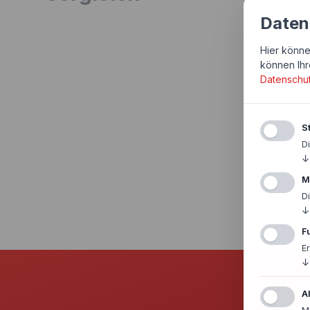
Daten
Hier könne
können Ihr
Datenschu
St
D
↓
M
D
↓
F
E
↓
A