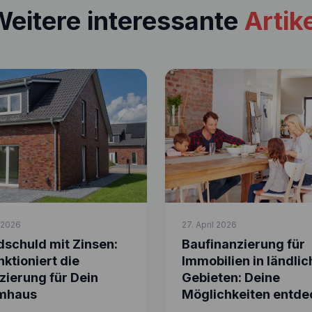
eitere interessante
Artik
l 2026
27. April 2026
schuld mit Zinsen:
Baufinanzierung für
nktioniert die
Immobilien in ländli
zierung für Dein
Gebieten: Deine
mhaus
Möglichkeiten entde