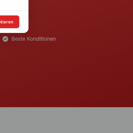
es?
!
ptieren
Beste Konditionen