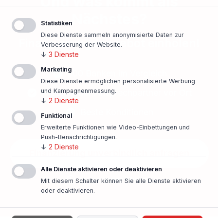
Und was kommt als
Nächstes?
Statistiken
Diese Dienste sammeln anonymisierte Daten zur
Finanzierungsangebot einholen!
Verbesserung der Website.
↓
3
Dienste
Marketing
500 Banken im Vergleich
Diese Dienste ermöglichen personalisierte Werbung
und Kampagnenmessung.
Persönlicher Ansprechpartner vor Ort
↓
2
Dienste
Beste Konditionen
Funktional
Erweiterte Funktionen wie Video-Einbettungen und
Push-Benachrichtigungen.
↓
2
Dienste
Finanzierung unverbindlich anfragen
Alle Dienste aktivieren oder deaktivieren
In nur einer Minute!
Mit diesem Schalter können Sie alle Dienste aktivieren
oder deaktivieren.