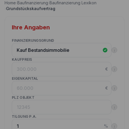
Home
›
Baufinanzierung
›
Baufinanzierung Lexikon
Nebenkostenrechner
›
Grundstückskaufvertrag
Wettbewerbe
Volltilgungsrechner
Partner werden
Ihre Angaben
Annuitätenrechner
Websitetools Baufinanzierung
FINANZIERUNGSGRUND
Unsere Produktpartner
i
Kunden werben Kunden
KAUFPREIS
€
i
Kontakt
EIGENKAPITAL
€
i
PLZ OBJEKT
i
TILGUNG P.A.
%
i