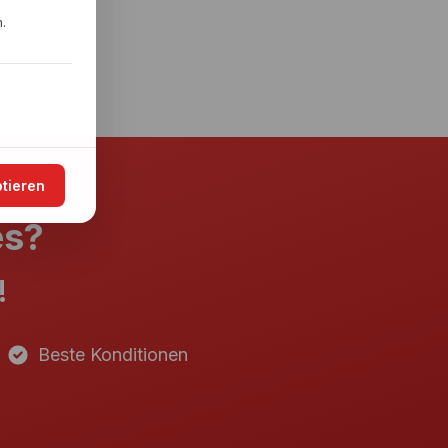
.
ptieren
es?
!
Beste Konditionen