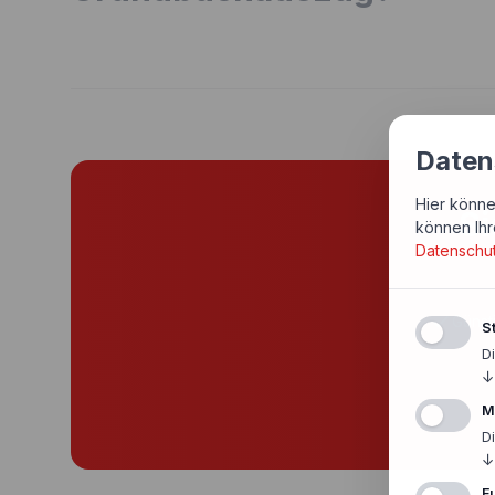
Daten
Hier könne
Si
können Ihr
Datenschu
Günst
St
D
↓
M
D
↓
F