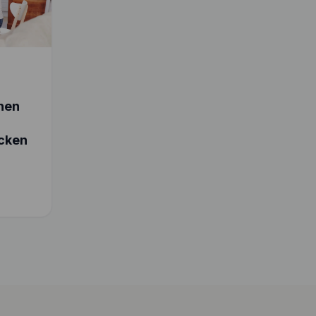
chen
cken