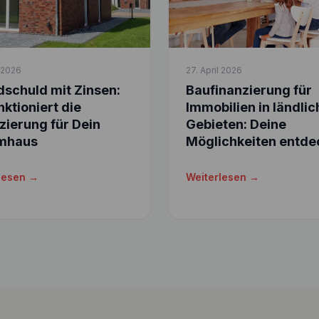
l 2026
27. April 2026
schuld mit Zinsen:
Baufinanzierung für
nktioniert die
Immobilien in ländli
zierung für Dein
Gebieten: Deine
mhaus
Möglichkeiten entde
lesen →
Weiterlesen →