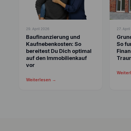
29. April 2026
27. Apri
Baufinanzierung und
Grund
Kaufnebenkosten: So
So fu
bereitest Du Dich optimal
Finan
auf den Immobilienkauf
Trau
vor
Weiter
Weiterlesen →