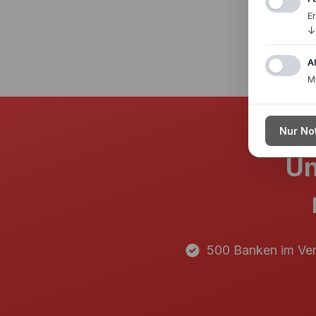
E
↓
A
M
Nur No
Un
500 Banken im Ver