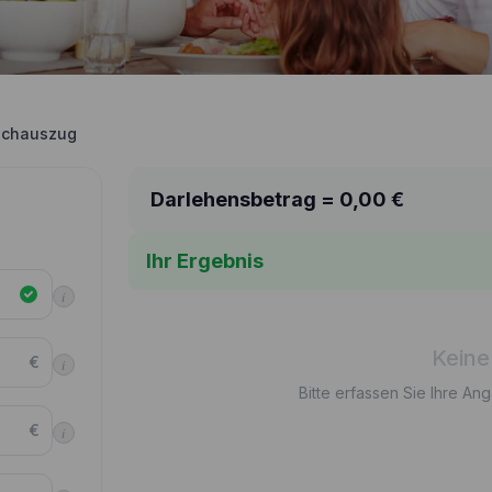
uchauszug
Darlehensbetrag =
0,00
€
Ihr Ergebnis
i
Keine
€
i
Bitte erfassen Sie Ihre An
€
i