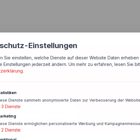
schutz-Einstellungen
n Sie einstellen, welche Dienste auf dieser Website Daten erheben 
chern Sie sich die besten Zins
e Einstellungen jederzeit ändern.
Um mehr zu erfahren, lesen Sie bi
tzerklärung
.
Wir helfen Ihnen bei der Entscheidung
ige Zinsen sichern
Schnelle Rückmeldung
Persönlicher Anspre
atistiken
iese Dienste sammeln anonymisierte Daten zur Verbesserung der Website
3
Dienste
Finanzierung anfragen
Vorausberatung
arketing
iese Dienste ermöglichen personalisierte Werbung und Kampagnenmessu
2
Dienste
unktional