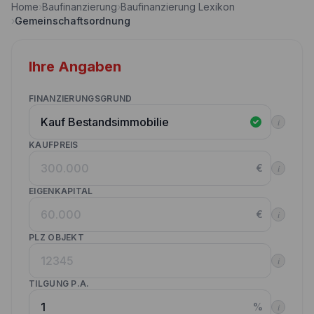
Home
›
Baufinanzierung
›
Baufinanzierung Lexikon
Nebenkostenrechner
›
Gemeinschaftsordnung
Wettbewerbe
Volltilgungsrechner
Partner werden
Ihre Angaben
Annuitätenrechner
Websitetools Baufinanzierung
FINANZIERUNGSGRUND
Unsere Produktpartner
i
Kunden werben Kunden
KAUFPREIS
€
i
Kontakt
EIGENKAPITAL
€
i
PLZ OBJEKT
i
TILGUNG P.A.
%
i