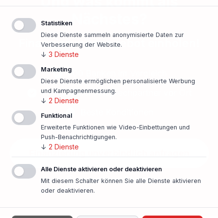
Und was kommt als
Nächstes?
Statistiken
Diese Dienste sammeln anonymisierte Daten zur
Finanzierungsangebot einholen!
Verbesserung der Website.
↓
3
Dienste
Marketing
500 Banken im Vergleich
Diese Dienste ermöglichen personalisierte Werbung
und Kampagnenmessung.
Persönlicher Ansprechpartner vor Ort
↓
2
Dienste
Beste Konditionen
Funktional
Erweiterte Funktionen wie Video-Einbettungen und
Push-Benachrichtigungen.
↓
2
Dienste
Finanzierung unverbindlich anfragen
Alle Dienste aktivieren oder deaktivieren
In nur einer Minute!
Mit diesem Schalter können Sie alle Dienste aktivieren
oder deaktivieren.