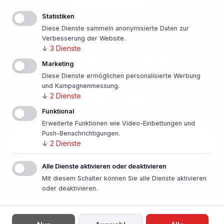
Nächstes?
Statistiken
Finanzierungsangebot einholen!
Diese Dienste sammeln anonymisierte Daten zur
Verbesserung der Website.
↓
3
Dienste
500 Banken im Vergleich
Marketing
Diese Dienste ermöglichen personalisierte Werbung
Persönlicher Ansprechpartner vor Ort
und Kampagnenmessung.
↓
2
Dienste
Beste Konditionen
Funktional
Erweiterte Funktionen wie Video-Einbettungen und
Push-Benachrichtigungen.
Finanzierung unverbindlich anfragen
↓
2
Dienste
Alle Dienste aktivieren oder deaktivieren
In nur einer Minute!
Mit diesem Schalter können Sie alle Dienste aktivieren
oder deaktivieren.