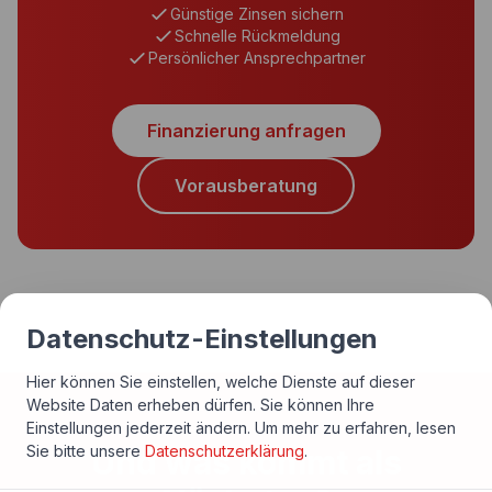
Günstige Zinsen sichern
Schnelle Rückmeldung
Persönlicher Ansprechpartner
Finanzierung anfragen
Vorausberatung
Datenschutz-Einstellungen
Hier können Sie einstellen, welche Dienste auf dieser
Website Daten erheben dürfen. Sie können Ihre
Einstellungen jederzeit ändern.
Um mehr zu erfahren, lesen
Sie bitte unsere
Datenschutzerklärung
.
Und was kommt als