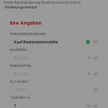
Home
›
Baufinanzierung
›
Baufinanzierung Lexikon
Nebenkostenrechner
›
Forderungsverkauf
Wettbewerbe
Volltilgungsrechner
Partner werden
Ihre Angaben
Annuitätenrechner
Websitetools Baufinanzierung
FINANZIERUNGSGRUND
Unsere Produktpartner
i
Kunden werben Kunden
KAUFPREIS
€
i
Kontakt
EIGENKAPITAL
€
i
PLZ OBJEKT
i
TILGUNG P.A.
%
i