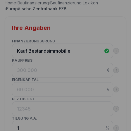
Home
›
Baufinanzierung
›
Baufinanzierung Lexikon
Nebenkostenrechner
›
Europäische Zentralbank EZB
Wettbewerbe
Volltilgungsrechner
Partner werden
Ihre Angaben
Annuitätenrechner
Websitetools Baufinanzierung
FINANZIERUNGSGRUND
Unsere Produktpartner
i
Kunden werben Kunden
KAUFPREIS
€
i
Kontakt
EIGENKAPITAL
€
i
PLZ OBJEKT
i
TILGUNG P.A.
%
i