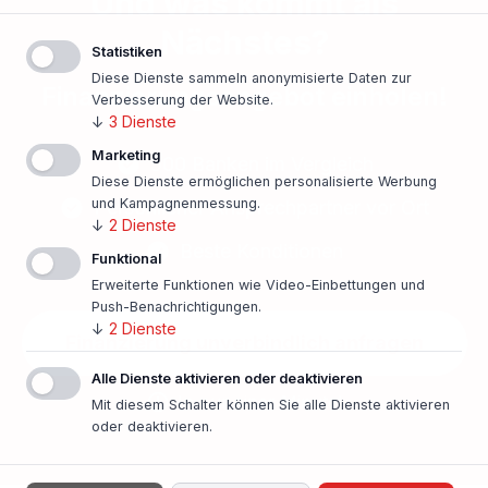
Und was kommt als
Nächstes?
Statistiken
Diese Dienste sammeln anonymisierte Daten zur
Finanzierungsangebot einholen!
Verbesserung der Website.
↓
3
Dienste
Marketing
500 Banken im Vergleich
Diese Dienste ermöglichen personalisierte Werbung
und Kampagnenmessung.
Persönlicher Ansprechpartner vor Ort
↓
2
Dienste
Beste Konditionen
Funktional
Erweiterte Funktionen wie Video-Einbettungen und
Push-Benachrichtigungen.
↓
2
Dienste
Finanzierung unverbindlich anfragen
Alle Dienste aktivieren oder deaktivieren
In nur einer Minute!
Mit diesem Schalter können Sie alle Dienste aktivieren
oder deaktivieren.