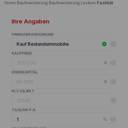
Home
›
Baufinanzierung
›
Baufinanzierung Lexikon
›
Fazilität
Nebenkostenrechner
Wettbewerbe
Volltilgungsrechner
Ihre Angaben
Partner werden
Annuitätenrechner
Websitetools Baufinanzierung
FINANZIERUNGSGRUND
i
Unsere Produktpartner
KAUFPREIS
Kunden werben Kunden
€
i
Kontakt
EIGENKAPITAL
€
i
PLZ OBJEKT
i
TILGUNG P.A.
%
i