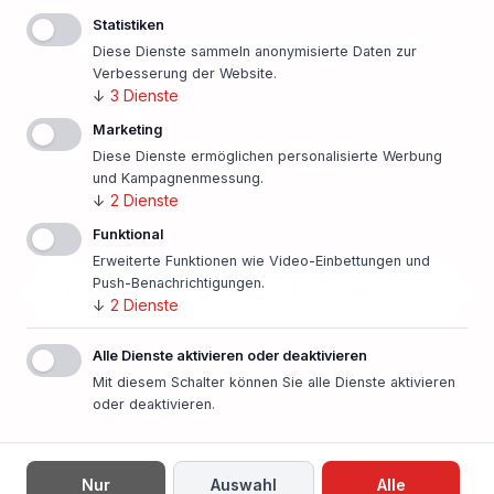
Statistiken
Finanzierungsangebot einholen!
Diese Dienste sammeln anonymisierte Daten zur
Verbesserung der Website.
↓
3
Dienste
500 Banken im Vergleich
Marketing
Persönlicher Ansprechpartner vor Ort
Diese Dienste ermöglichen personalisierte Werbung
und Kampagnenmessung.
Beste Konditionen
↓
2
Dienste
Funktional
Erweiterte Funktionen wie Video-Einbettungen und
Push-Benachrichtigungen.
Finanzierung unverbindlich anfragen
↓
2
Dienste
In nur einer Minute!
Alle Dienste aktivieren oder deaktivieren
Mit diesem Schalter können Sie alle Dienste aktivieren
oder deaktivieren.
Nur
Auswahl
Alle