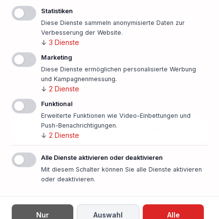
Statistiken
Finanzierungsangebot einholen!
Diese Dienste sammeln anonymisierte Daten zur
Verbesserung der Website.
↓
3
Dienste
500 Banken im Vergleich
Marketing
Persönlicher Ansprechpartner vor Ort
Diese Dienste ermöglichen personalisierte Werbung
und Kampagnenmessung.
Beste Konditionen
↓
2
Dienste
Funktional
Erweiterte Funktionen wie Video-Einbettungen und
Push-Benachrichtigungen.
Finanzierung unverbindlich anfragen
↓
2
Dienste
In nur einer Minute!
Alle Dienste aktivieren oder deaktivieren
Mit diesem Schalter können Sie alle Dienste aktivieren
oder deaktivieren.
Nur
Auswahl
Alle