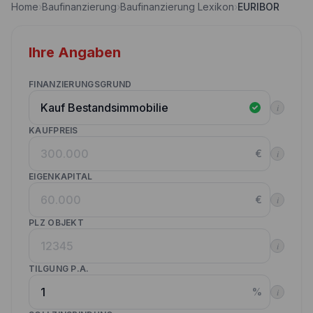
Home
›
Baufinanzierung
›
Baufinanzierung Lexikon
›
EURIBOR
Nebenkostenrechner
Wettbewerbe
Volltilgungsrechner
Ihre Angaben
Partner werden
Annuitätenrechner
Websitetools Baufinanzierung
FINANZIERUNGSGRUND
i
Unsere Produktpartner
KAUFPREIS
Kunden werben Kunden
€
i
Kontakt
EIGENKAPITAL
€
i
PLZ OBJEKT
i
TILGUNG P.A.
%
i