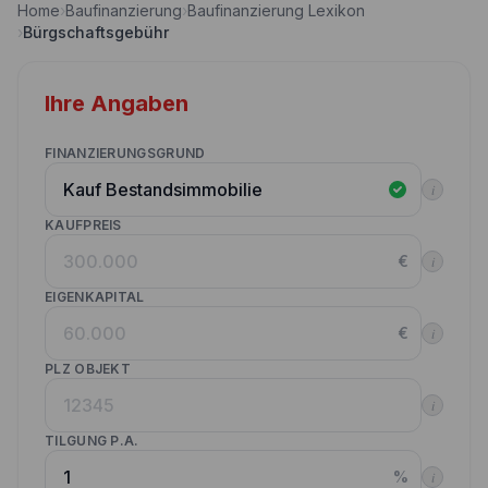
Home
›
Baufinanzierung
›
Baufinanzierung Lexikon
Nebenkostenrechner
›
Bürgschaftsgebühr
Wettbewerbe
Volltilgungsrechner
Partner werden
Ihre Angaben
Annuitätenrechner
Websitetools Baufinanzierung
FINANZIERUNGSGRUND
Unsere Produktpartner
i
Kunden werben Kunden
KAUFPREIS
€
i
Kontakt
EIGENKAPITAL
€
i
PLZ OBJEKT
i
TILGUNG P.A.
%
i