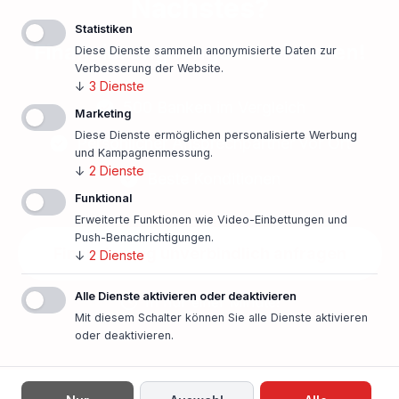
Nächstes?
Statistiken
Finanzierungsangebot einholen!
Diese Dienste sammeln anonymisierte Daten zur
Verbesserung der Website.
↓
3
Dienste
500 Banken im Vergleich
Marketing
Diese Dienste ermöglichen personalisierte Werbung
Persönlicher Ansprechpartner vor Ort
und Kampagnenmessung.
↓
2
Dienste
Beste Konditionen
Funktional
Erweiterte Funktionen wie Video-Einbettungen und
Push-Benachrichtigungen.
Finanzierung unverbindlich anfragen
↓
2
Dienste
Alle Dienste aktivieren oder deaktivieren
In nur einer Minute!
Mit diesem Schalter können Sie alle Dienste aktivieren
oder deaktivieren.