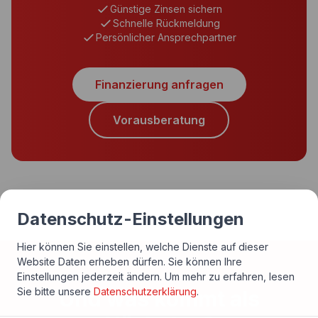
Günstige Zinsen sichern
Schnelle Rückmeldung
Persönlicher Ansprechpartner
Finanzierung anfragen
Vorausberatung
Datenschutz-Einstellungen
Hier können Sie einstellen, welche Dienste auf dieser
Website Daten erheben dürfen. Sie können Ihre
Einstellungen jederzeit ändern.
Um mehr zu erfahren, lesen
Sie bitte unsere
Datenschutzerklärung
.
Und was kommt als