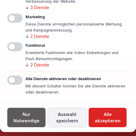
Verbesserung der Website.
Baufinanzierung in Dortmund zu erhalten. Wir
↓
3
Dienste
vergleichen kostenlos über 500 Banken für Sie.
Marketing
Diese Dienste ermöglichen personalisierte Werbung
und Kampagnenmessung.
↓
2
Dienste
Funktional
Erweiterte Funktionen wie Video-Einbettungen und
Push-Benachrichtigungen.
↓
2
Dienste
Alle Dienste aktivieren oder deaktivieren
Und was kommt als
Mit diesem Schalter können Sie alle Dienste aktivieren
Nächstes?
oder deaktivieren.
Finanzierungsangebot einholen!
Nur
Auswahl
Alle
Notwendige
speichern
akzeptieren
500 Banken im Vergleich