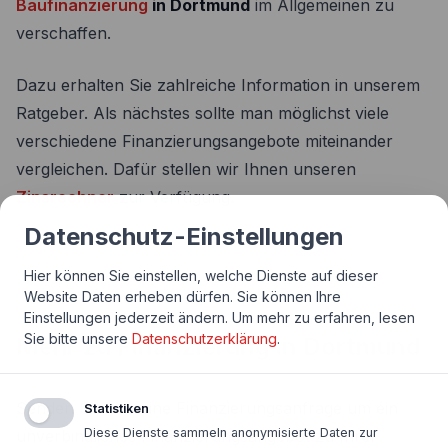
Baufinanzierung
in Dortmund
im Allgemeinen zu
verschaffen.
Dazu erhalten Sie zahlreiche Information in unserem
Ratgeber. Als nächstes sollte man möglichst viele
verschiedene Finanzierungsangebote miteinander
vergleichen. Dafür stellen wir Ihnen unseren
Zinsrechner
zur Verfügung.
Datenschutz-Einstellungen
Hier können Sie einstellen, welche Dienste auf dieser
Website Daten erheben dürfen. Sie können Ihre
Einstellungen jederzeit ändern.
Um mehr zu erfahren, lesen
Sie bitte unsere
Datenschutzerklärung
.
Mehr zu Finanzierung in Dortmund
Senden Sie uns eine Finanzierungsanfrage um ein
Statistiken
Diese Dienste sammeln anonymisierte Daten zur
unverbindliches Finanzierungsangebot zu Ihrer