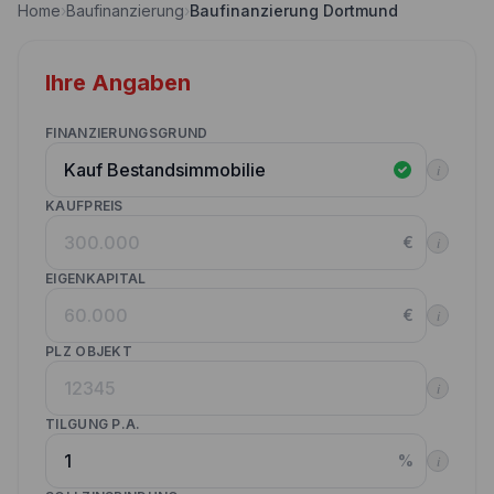
Home
›
Baufinanzierung
›
Baufinanzierung Dortmund
Nebenkostenrechner
Wettbewerbe
Volltilgungsrechner
Ihre Angaben
Partner werden
Annuitätenrechner
Websitetools Baufinanzierung
FINANZIERUNGSGRUND
i
Unsere Produktpartner
KAUFPREIS
Kunden werben Kunden
€
i
Kontakt
EIGENKAPITAL
€
i
PLZ OBJEKT
i
TILGUNG P.A.
%
i