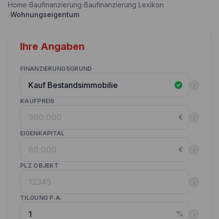
Home
›
Baufinanzierung
›
Baufinanzierung Lexikon
Nebenkostenrechner
›
Wohnungseigentum
Wettbewerbe
Volltilgungsrechner
Partner werden
Ihre Angaben
Annuitätenrechner
Websitetools Baufinanzierung
FINANZIERUNGSGRUND
Unsere Produktpartner
i
Kunden werben Kunden
KAUFPREIS
€
i
Kontakt
EIGENKAPITAL
€
i
PLZ OBJEKT
i
TILGUNG P.A.
%
i