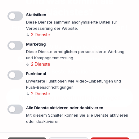
Und was kommt als
Nächstes?
Statistiken
Diese Dienste sammeln anonymisierte Daten zur
Finanzierungsangebot einholen!
Verbesserung der Website.
↓
3
Dienste
Marketing
500 Banken im Vergleich
Diese Dienste ermöglichen personalisierte Werbung
und Kampagnenmessung.
Persönlicher Ansprechpartner vor Ort
↓
2
Dienste
Beste Konditionen
Funktional
Erweiterte Funktionen wie Video-Einbettungen und
Push-Benachrichtigungen.
↓
2
Dienste
Finanzierung unverbindlich anfragen
Alle Dienste aktivieren oder deaktivieren
In nur einer Minute!
Mit diesem Schalter können Sie alle Dienste aktivieren
oder deaktivieren.