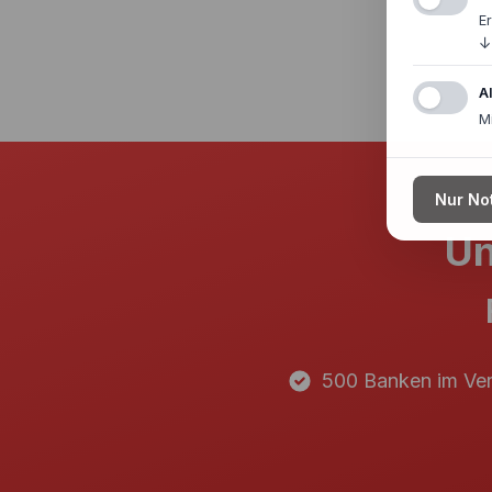
E
↓
A
M
Nur No
Un
500 Banken im Ver