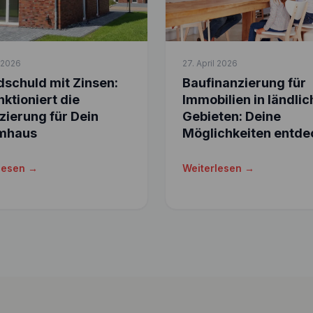
l 2026
27. April 2026
schuld mit Zinsen:
Baufinanzierung für
nktioniert die
Immobilien in ländli
zierung für Dein
Gebieten: Deine
mhaus
Möglichkeiten entde
lesen →
Weiterlesen →