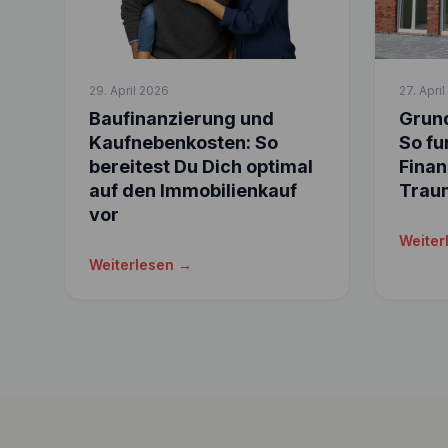
29. April 2026
27. Apri
Baufinanzierung und
Grund
Kaufnebenkosten: So
So fu
bereitest Du Dich optimal
Finan
auf den Immobilienkauf
Trau
vor
Weiter
Weiterlesen →