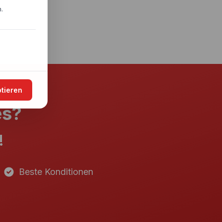
.
ptieren
es?
!
Beste Konditionen