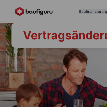
Baufinanzierun
Vertragsände