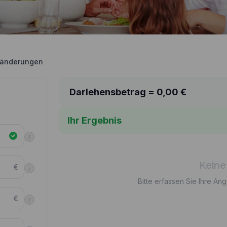
sänderungen
Darlehensbetrag =
0,00
€
Ihr Ergebnis
i
Keine
€
i
Bitte erfassen Sie Ihre An
€
i