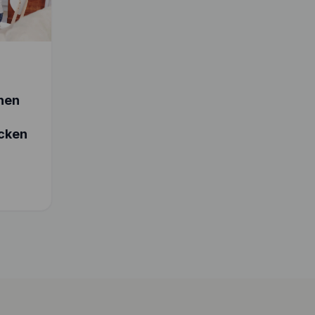
chen
cken