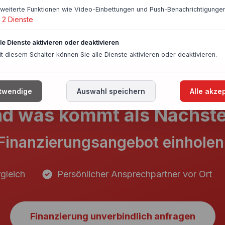
rweiterte Funktionen wie Video-Einbettungen und Push-Benachrichtigungen
2
Dienste
lle Dienste aktivieren oder deaktivieren
it diesem Schalter können Sie alle Dienste aktivieren oder deaktivieren.
twendige
Auswahl speichern
Alle akze
d was kommt als Nächst
Finanzierungsangebot einholen
gleich
Persönlicher Ansprechpartner vor Ort
Finanzierung unverbindlich anfragen