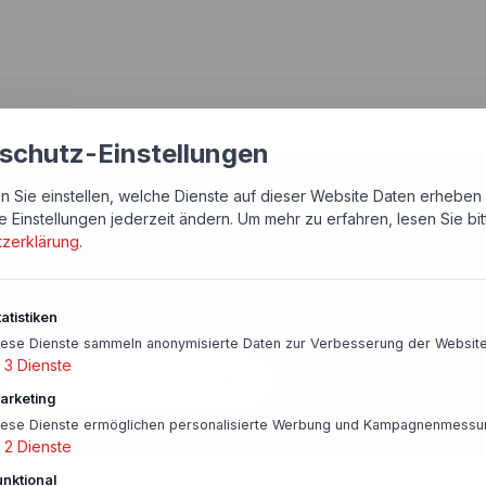
schutz-Einstellungen
n Sie einstellen, welche Dienste auf dieser Website Daten erheben 
chern Sie sich die besten Zins
e Einstellungen jederzeit ändern.
Um mehr zu erfahren, lesen Sie bi
tzerklärung
.
Wir helfen Ihnen bei der Entscheidung
ige Zinsen sichern
Schnelle Rückmeldung
Persönlicher Anspre
atistiken
iese Dienste sammeln anonymisierte Daten zur Verbesserung der Website
3
Dienste
Finanzierung anfragen
Vorausberatung
arketing
iese Dienste ermöglichen personalisierte Werbung und Kampagnenmessu
2
Dienste
unktional