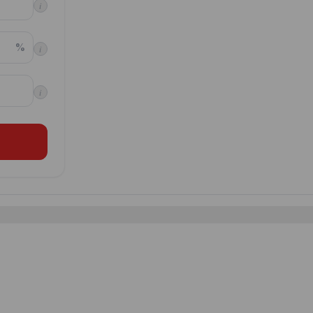
i
%
i
i