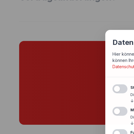
Daten
Hier könne
Si
können Ihr
Datenschu
Günst
St
D
↓
M
D
↓
F