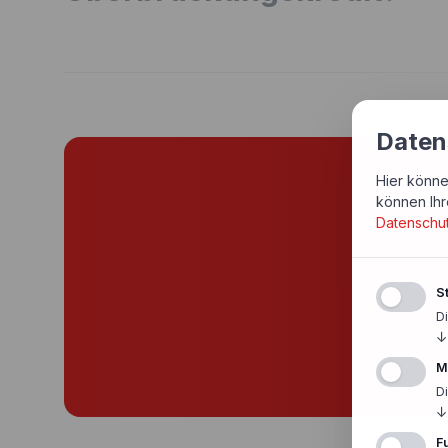
Daten
Hier könne
Si
können Ihr
Datenschu
Günst
St
D
↓
M
D
↓
F