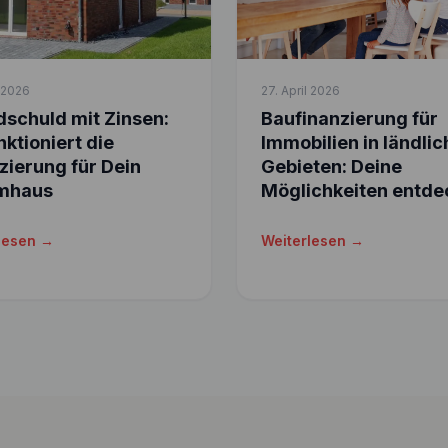
l 2026
27. April 2026
schuld mit Zinsen:
Baufinanzierung für
nktioniert die
Immobilien in ländli
zierung für Dein
Gebieten: Deine
mhaus
Möglichkeiten entde
lesen →
Weiterlesen →