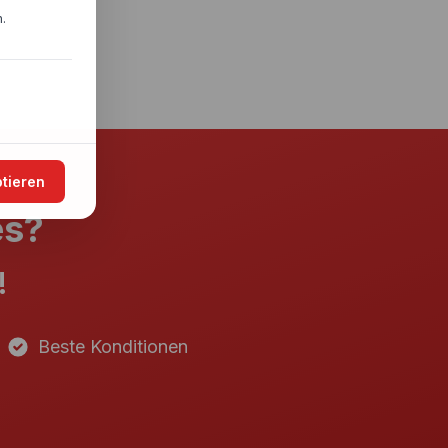
.
ptieren
es?
!
Beste Konditionen