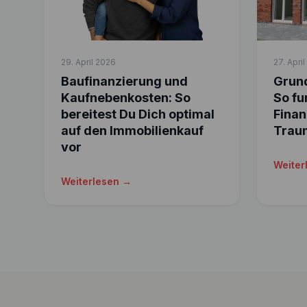
29. April 2026
27. Apri
Baufinanzierung und
Grund
Kaufnebenkosten: So
So fu
bereitest Du Dich optimal
Finan
auf den Immobilienkauf
Trau
vor
Weiter
Weiterlesen →