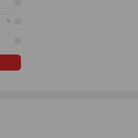
i
%
i
i