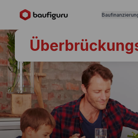
Baufinanzierun
Überbrückungs