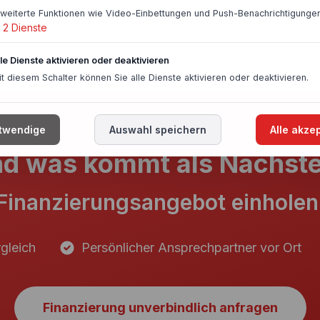
rweiterte Funktionen wie Video-Einbettungen und Push-Benachrichtigungen
2
Dienste
lle Dienste aktivieren oder deaktivieren
it diesem Schalter können Sie alle Dienste aktivieren oder deaktivieren.
twendige
Auswahl speichern
Alle akze
d was kommt als Nächst
Finanzierungsangebot einholen
gleich
Persönlicher Ansprechpartner vor Ort
Finanzierung unverbindlich anfragen