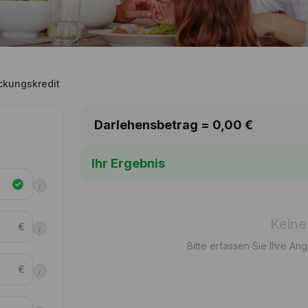
ckungskredit
Darlehensbetrag =
0,00
€
Ihr Ergebnis
i
Keine
€
i
Bitte erfassen Sie Ihre An
€
i