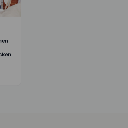
chen
cken