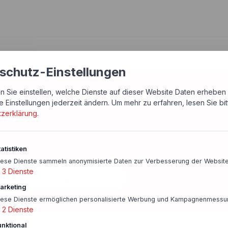
schutz-Einstellungen
n Sie einstellen, welche Dienste auf dieser Website Daten erheben 
chern Sie sich die besten Zins
e Einstellungen jederzeit ändern.
Um mehr zu erfahren, lesen Sie bi
tzerklärung
.
Wir helfen Ihnen bei der Entscheidung
ige Zinsen sichern
Schnelle Rückmeldung
Persönlicher Anspre
atistiken
iese Dienste sammeln anonymisierte Daten zur Verbesserung der Website
3
Dienste
Finanzierung anfragen
Vorausberatung
arketing
iese Dienste ermöglichen personalisierte Werbung und Kampagnenmessu
2
Dienste
unktional