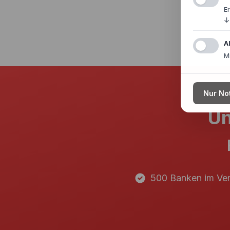
E
↓
A
M
Nur No
Un
500 Banken im Ver