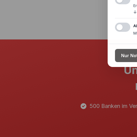
E
↓
A
M
Nur No
Un
500 Banken im Ver