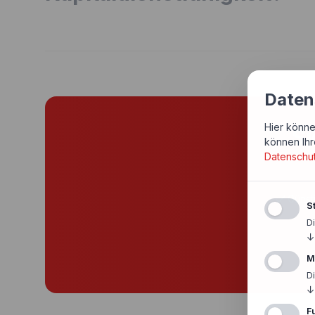
Daten
Hier könne
Si
können Ihr
Datenschu
Günst
St
D
↓
M
D
↓
F