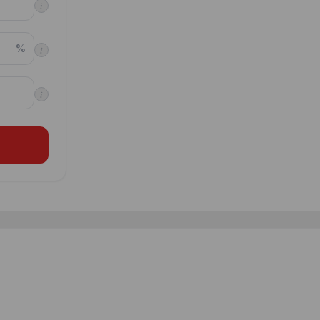
i
%
i
i