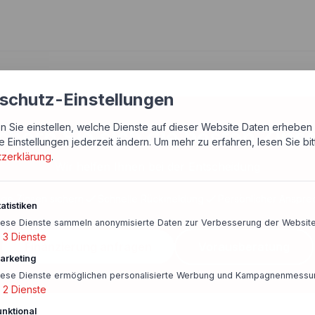
schutz-Einstellungen
n Sie einstellen, welche Dienste auf dieser Website Daten erheben 
chern Sie sich die besten Zins
e Einstellungen jederzeit ändern.
Um mehr zu erfahren, lesen Sie bi
tzerklärung
.
Wir helfen Ihnen bei der Entscheidung
ige Zinsen sichern
Schnelle Rückmeldung
Persönlicher Anspre
atistiken
iese Dienste sammeln anonymisierte Daten zur Verbesserung der Website
3
Dienste
Finanzierung anfragen
Vorausberatung
arketing
iese Dienste ermöglichen personalisierte Werbung und Kampagnenmessu
2
Dienste
unktional