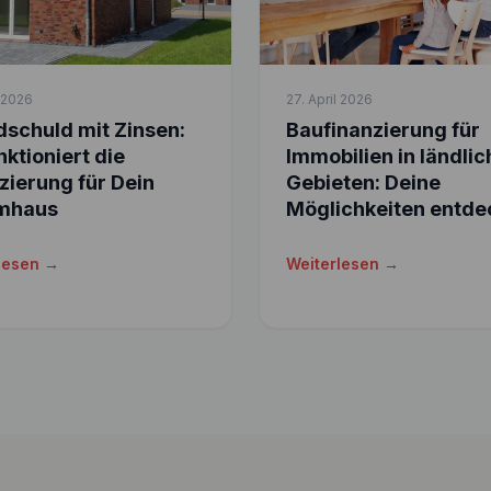
l 2026
27. April 2026
schuld mit Zinsen:
Baufinanzierung für
nktioniert die
Immobilien in ländli
zierung für Dein
Gebieten: Deine
mhaus
Möglichkeiten entde
lesen →
Weiterlesen →