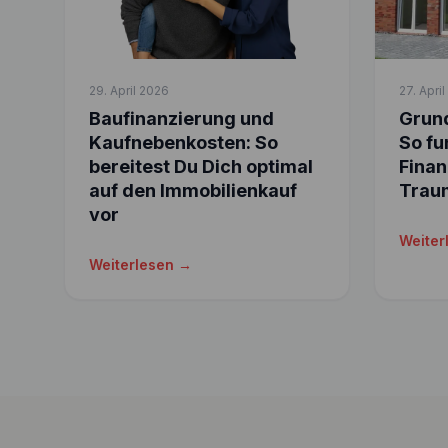
29. April 2026
27. Apri
Baufinanzierung und
Grund
Kaufnebenkosten: So
So fu
bereitest Du Dich optimal
Finan
auf den Immobilienkauf
Trau
vor
Weiter
Weiterlesen →