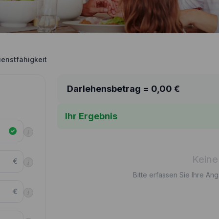
ienstfähigkeit
Darlehensbetrag =
0,00
€
Ihr Ergebnis
i
Keine
€
i
Bitte erfassen Sie Ihre An
€
i