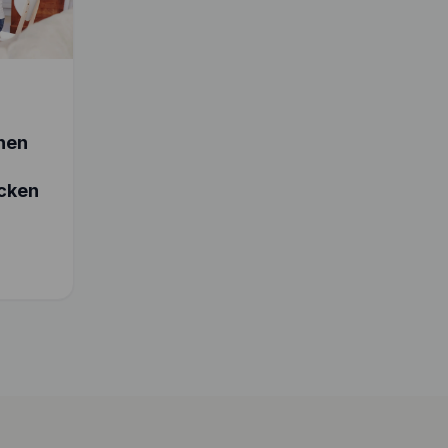
chen
cken