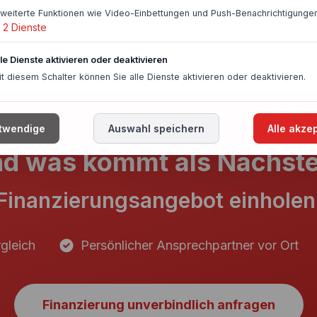
rweiterte Funktionen wie Video-Einbettungen und Push-Benachrichtigungen
2
Dienste
lle Dienste aktivieren oder deaktivieren
it diesem Schalter können Sie alle Dienste aktivieren oder deaktivieren.
twendige
Auswahl speichern
Alle akze
d was kommt als Nächst
Finanzierungsangebot einholen
gleich
Persönlicher Ansprechpartner vor Ort
Finanzierung unverbindlich anfragen