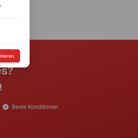
.
ptieren
es?
!
Beste Konditionen